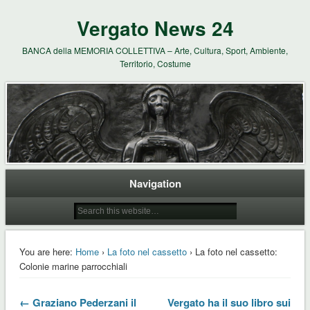
Vergato News 24
BANCA della MEMORIA COLLETTIVA – Arte, Cultura, Sport, Ambiente,
Territorio, Costume
Navigation
You are here:
Home
›
La foto nel cassetto
› La foto nel cassetto:
Colonie marine parrocchiali
← Graziano Pederzani il
Vergato ha il suo libro sui