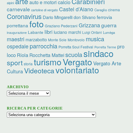
arte
Carabinieri
calcio
auto e motori
alpini
carnevale
Castel d’Aiano
cinema
Cereglio
cartoline di vergato
Coronavirus
ferrovia
Dario Mingarelli
don Silvano
foto
Grizzana
guerra
porrettana
Graziano Pederzani
libri
luciano marchi
Labante
Luigi Ontani
Lumèga
inaugurazione
musica
maestri
marzabotto
Monte Sole
Montovolo
parrocchia
ospedale
pro
Porretta Soul Festival
Porretta Terme
sindaco
scuola
loco
Riola
Rocchetta Mattei
turismo
Vergato
sport
Vergato Arte
storia
volontariato
Videoteca
Cultura
ARCHIVIO
Archivio
RICERCA PER CATEGORIE
Ricerca
per
categorie