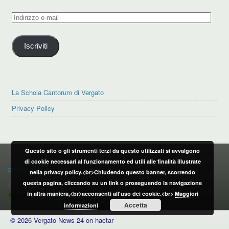
Indirizzo
e-
mail
Iscriviti
La Schola Cantorum di Vergato
Privacy Policy
Questo sito o gli strumenti terzi da questo utilizzati si avvalgono
PRIVACY POLICY
di cookie necessari al funzionamento ed utili alle finalità illustrate
privacy policy
nella privacy policy.<br>Chiudendo questo banner, scorrendo
questa pagina, cliccando su un link o proseguendo la navigazione
CONTATTI:
in altra maniera,<br>acconsenti all'uso dei cookie.<br>
Maggiori
Email:
info@vergatonews24.it
Accetta
informazioni
© 2026 Vergato News 24 on hactar