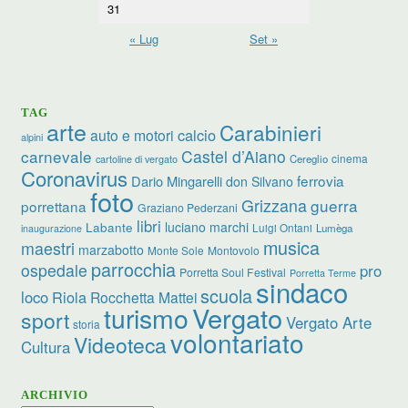
31
« Lug
Set »
TAG
arte
Carabinieri
calcio
auto e motori
alpini
carnevale
Castel d’Aiano
cinema
Cereglio
cartoline di vergato
Coronavirus
ferrovia
Dario Mingarelli
don Silvano
foto
Grizzana
guerra
porrettana
Graziano Pederzani
libri
luciano marchi
Labante
Luigi Ontani
Lumèga
inaugurazione
musica
maestri
marzabotto
Monte Sole
Montovolo
parrocchia
ospedale
pro
Porretta Soul Festival
Porretta Terme
sindaco
scuola
loco
Riola
Rocchetta Mattei
turismo
Vergato
sport
Vergato Arte
storia
volontariato
Videoteca
Cultura
ARCHIVIO