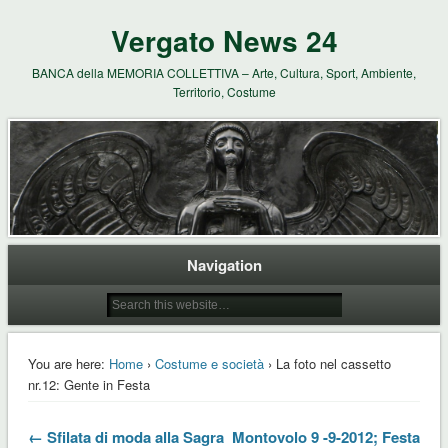
Vergato News 24
BANCA della MEMORIA COLLETTIVA – Arte, Cultura, Sport, Ambiente,
Territorio, Costume
Navigation
You are here:
Home
›
Costume e società
› La foto nel cassetto
nr.12: Gente in Festa
← Sfilata di moda alla Sagra
Montovolo 9 -9-2012; Festa