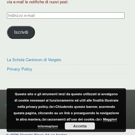
via e-mail le notifiche di nuovi post.
Indirizzo
e-
mail
Iscriviti
La Schola Cantorum di Vergato
Privacy Policy
Questo sito o gli strumenti terzi da questo utilizzati si avvalgono
PRIVACY POLICY
di cookie necessari al funzionamento ed utili alle finalità illustrate
privacy policy
nella privacy policy.<br>Chiudendo questo banner, scorrendo
questa pagina, cliccando su un link o proseguendo la navigazione
CONTATTI:
in altra maniera,<br>acconsenti all'uso dei cookie.<br>
Maggiori
Email:
info@vergatonews24.it
Accetta
informazioni
© 2026 Vergato News 24 on hactar