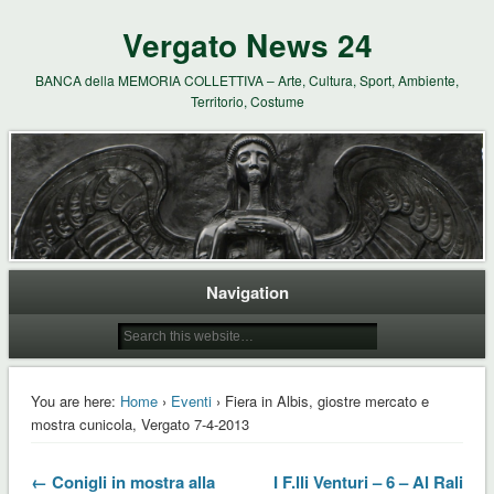
Vergato News 24
BANCA della MEMORIA COLLETTIVA – Arte, Cultura, Sport, Ambiente,
Territorio, Costume
Navigation
You are here:
Home
›
Eventi
› Fiera in Albis, giostre mercato e
mostra cunicola, Vergato 7-4-2013
← Conigli in mostra alla
I F.lli Venturi – 6 – Al Rali