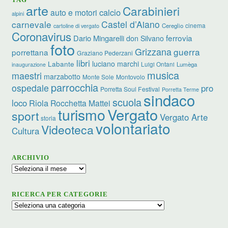
arte
Carabinieri
calcio
auto e motori
alpini
carnevale
Castel d’Aiano
cinema
Cereglio
cartoline di vergato
Coronavirus
ferrovia
Dario Mingarelli
don Silvano
foto
Grizzana
guerra
porrettana
Graziano Pederzani
libri
Labante
luciano marchi
Luigi Ontani
Lumèga
inaugurazione
musica
maestri
marzabotto
Monte Sole
Montovolo
parrocchia
ospedale
pro
Porretta Soul Festival
Porretta Terme
sindaco
scuola
loco
Riola
Rocchetta Mattei
Vergato
turismo
sport
Vergato Arte
storia
volontariato
Videoteca
Cultura
ARCHIVIO
Archivio
RICERCA PER CATEGORIE
Ricerca
per
categorie