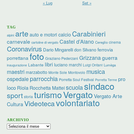
« Lug
Set »
TAG
arte
Carabinieri
calcio
auto e motori
alpini
carnevale
Castel d’Aiano
cinema
Cereglio
cartoline di vergato
Coronavirus
ferrovia
Dario Mingarelli
don Silvano
foto
Grizzana
guerra
porrettana
Graziano Pederzani
libri
luciano marchi
Labante
Luigi Ontani
Lumèga
inaugurazione
musica
maestri
marzabotto
Monte Sole
Montovolo
parrocchia
ospedale
pro
Porretta Soul Festival
Porretta Terme
sindaco
scuola
loco
Riola
Rocchetta Mattei
turismo
Vergato
sport
Vergato Arte
storia
volontariato
Videoteca
Cultura
ARCHIVIO
Archivio