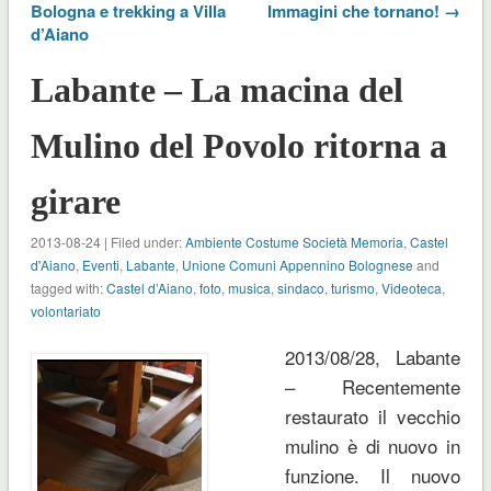
Bologna e trekking a Villa
Immagini che tornano! →
d’Aiano
Labante – La macina del
Mulino del Povolo ritorna a
girare
2013-08-24 | Filed under:
Ambiente Costume Società Memoria
,
Castel
d'Aiano
,
Eventi
,
Labante
,
Unione Comuni Appennino Bolognese
and
tagged with:
Castel d’Aiano
,
foto
,
musica
,
sindaco
,
turismo
,
Videoteca
,
volontariato
2013/08/28, Labante
– Recentemente
restaurato il vecchio
mulino è di nuovo in
funzione. Il nuovo