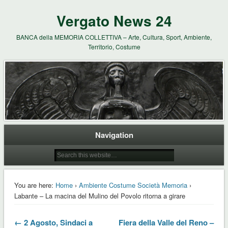
Vergato News 24
BANCA della MEMORIA COLLETTIVA – Arte, Cultura, Sport, Ambiente,
Territorio, Costume
Navigation
You are here:
Home
›
Ambiente Costume Società Memoria
›
Labante – La macina del Mulino del Povolo ritorna a girare
← 2 Agosto, Sindaci a
Fiera della Valle del Reno –