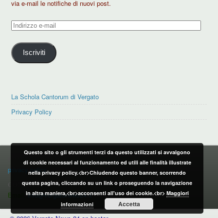
via e-mail le notifiche di nuovi post.
Indirizzo
e-
mail
Iscriviti
La Schola Cantorum di Vergato
Privacy Policy
Questo sito o gli strumenti terzi da questo utilizzati si avvalgono
PRIVACY POLICY
di cookie necessari al funzionamento ed utili alle finalità illustrate
privacy policy
nella privacy policy.<br>Chiudendo questo banner, scorrendo
questa pagina, cliccando su un link o proseguendo la navigazione
CONTATTI:
in altra maniera,<br>acconsenti all'uso dei cookie.<br>
Maggiori
Email:
info@vergatonews24.it
Accetta
informazioni