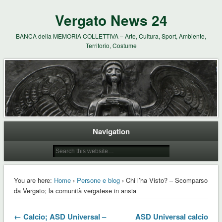
Vergato News 24
BANCA della MEMORIA COLLETTIVA – Arte, Cultura, Sport, Ambiente,
Territorio, Costume
Navigation
You are here:
Home
›
Persone e blog
› Chi l’ha Visto? – Scomparso
da Vergato; la comunità vergatese in ansia
← Calcio; ASD Universal –
ASD Universal calcio