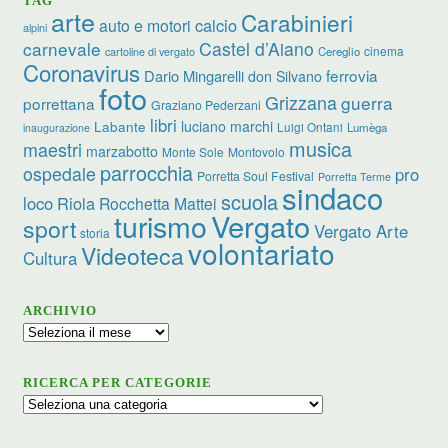
TAG
arte
Carabinieri
calcio
auto e motori
alpini
carnevale
Castel d’Aiano
cinema
Cereglio
cartoline di vergato
Coronavirus
ferrovia
Dario Mingarelli
don Silvano
foto
Grizzana
guerra
porrettana
Graziano Pederzani
libri
Labante
luciano marchi
Luigi Ontani
Lumèga
inaugurazione
musica
maestri
marzabotto
Monte Sole
Montovolo
parrocchia
ospedale
pro
Porretta Soul Festival
Porretta Terme
sindaco
scuola
loco
Riola
Rocchetta Mattei
Vergato
turismo
sport
Vergato Arte
storia
volontariato
Videoteca
Cultura
ARCHIVIO
Archivio
RICERCA PER CATEGORIE
Ricerca
per
categorie