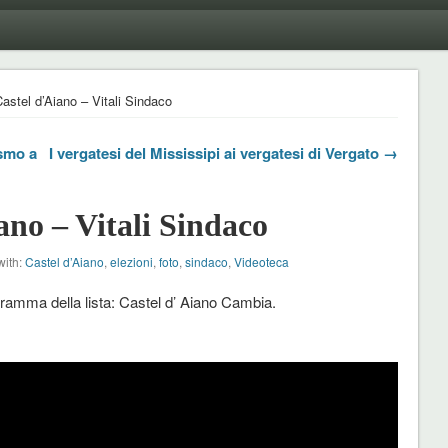
Castel d’Aiano – Vitali Sindaco
ismo a
I vergatesi del Mississipi ai vergatesi di Vergato →
ano – Vitali Sindaco
with:
Castel d’Aiano
,
elezioni
,
foto
,
sindaco
,
Videoteca
ogramma della lista: Castel d’ Aiano Cambia.