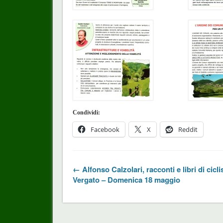
Condividi:
Facebook
X
Reddit
← Alfonso Calzolari, racconti e libri di cicl
Vergato – Domenica 18 maggio