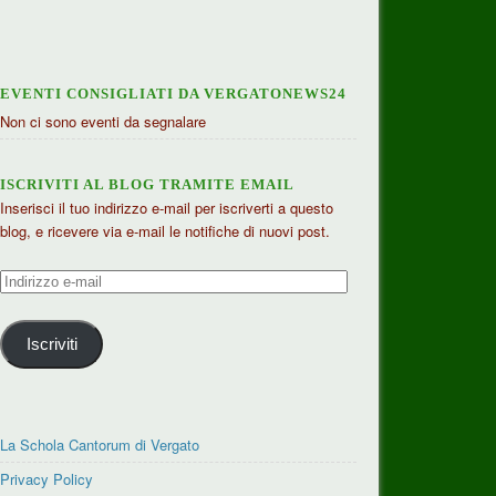
EVENTI CONSIGLIATI DA VERGATONEWS24
Non ci sono eventi da segnalare
ISCRIVITI AL BLOG TRAMITE EMAIL
Inserisci il tuo indirizzo e-mail per iscriverti a questo
blog, e ricevere via e-mail le notifiche di nuovi post.
Indirizzo
e-
mail
Iscriviti
La Schola Cantorum di Vergato
Privacy Policy