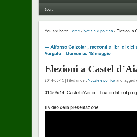
Sport
You are here:
Home
›
Notizie e politica
› Elezioni a 
← Alfonso Calzolari, racconti e libri di cicl
Vergato – Domenica 18 maggio
Elezioni a Castel d’Ai
2014-05-15 | Filed under:
Notizie e politica
and tagged 
014/05/14, Castel d’Aiano – I candidati e il pr
Il video della presentazione: