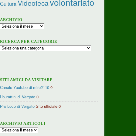
volontariato
Videoteca
Cultura
ARCHIVIO
Archivio
RICERCA PER CATEGORIE
Ricerca
per
categorie
SITI AMICI DA VISITARE
Canale Youtube di mire2110
0
I burattini di Vergato
0
Pro Loco di Vergato
Sito ufficiale 0
ARCHIVIO ARTICOLI
Archivio
articoli