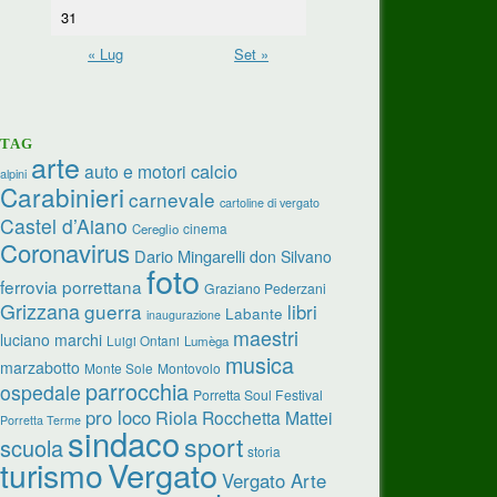
31
« Lug
Set »
TAG
arte
calcio
auto e motori
alpini
Carabinieri
carnevale
cartoline di vergato
Castel d’Aiano
cinema
Cereglio
Coronavirus
Dario Mingarelli
don Silvano
foto
ferrovia porrettana
Graziano Pederzani
Grizzana
guerra
libri
Labante
inaugurazione
maestri
luciano marchi
Luigi Ontani
Lumèga
musica
marzabotto
Monte Sole
Montovolo
parrocchia
ospedale
Porretta Soul Festival
pro loco
Riola
Rocchetta Mattei
Porretta Terme
sindaco
sport
scuola
storia
turismo
Vergato
Vergato Arte