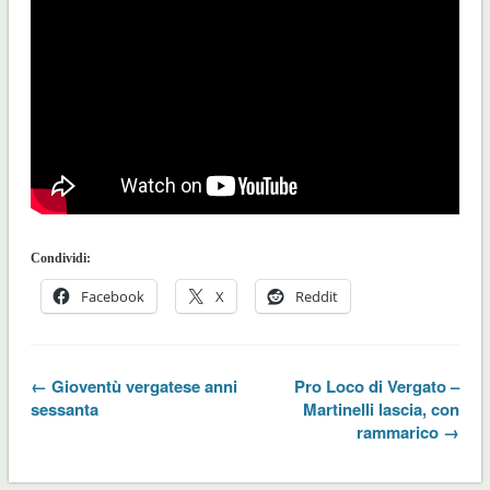
Condividi:
Facebook
X
Reddit
← Gioventù vergatese anni
Pro Loco di Vergato –
sessanta
Martinelli lascia, con
rammarico →