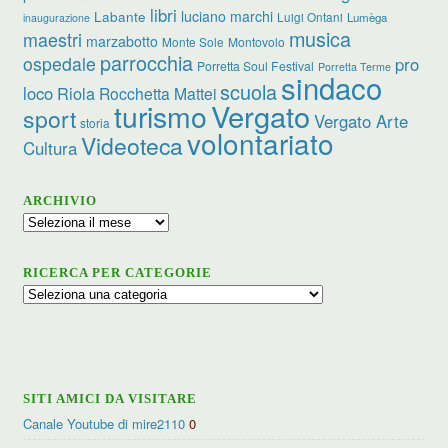
libri
luciano marchi
Labante
Luigi Ontani
Lumèga
inaugurazione
musica
maestri
marzabotto
Monte Sole
Montovolo
parrocchia
ospedale
pro
Porretta Soul Festival
Porretta Terme
sindaco
scuola
loco
Riola
Rocchetta Mattei
turismo
Vergato
sport
Vergato Arte
storia
volontariato
Videoteca
Cultura
ARCHIVIO
Archivio
RICERCA PER CATEGORIE
Ricerca
per
categorie
SITI AMICI DA VISITARE
Canale Youtube di mire2110
0