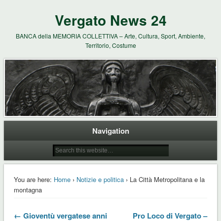
Vergato News 24
BANCA della MEMORIA COLLETTIVA – Arte, Cultura, Sport, Ambiente,
Territorio, Costume
Navigation
You are here:
Home
›
Notizie e politica
› La Città Metropolitana e la
montagna
← Gioventù vergatese anni
Pro Loco di Vergato –