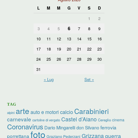
L
M
M
G
V
S
D
1
2
6
3
4
5
7
8
9
10
11
12
13
14
15
16
17
18
19
20
21
22
23
24
25
26
27
28
29
30
31
« Lug
Set »
TAG
arte
Carabinieri
calcio
auto e motori
alpini
carnevale
Castel d’Aiano
cinema
Cereglio
cartoline di vergato
Coronavirus
ferrovia
Dario Mingarelli
don Silvano
foto
Grizzana
guerra
porrettana
Graziano Pederzani