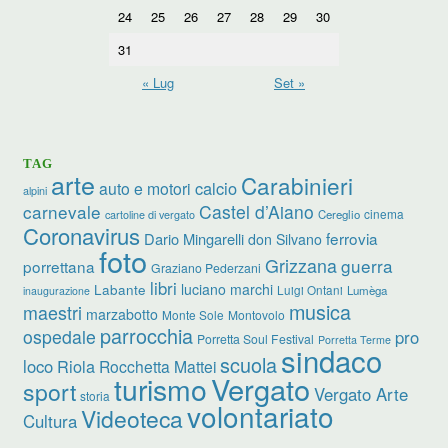
24
25
26
27
28
29
30
31
« Lug
Set »
TAG
arte
Carabinieri
calcio
auto e motori
alpini
carnevale
Castel d’Aiano
cinema
Cereglio
cartoline di vergato
Coronavirus
ferrovia
Dario Mingarelli
don Silvano
foto
Grizzana
guerra
porrettana
Graziano Pederzani
libri
luciano marchi
Labante
Luigi Ontani
Lumèga
inaugurazione
musica
maestri
marzabotto
Monte Sole
Montovolo
parrocchia
ospedale
pro
Porretta Soul Festival
Porretta Terme
sindaco
scuola
loco
Riola
Rocchetta Mattei
turismo
Vergato
sport
Vergato Arte
storia
volontariato
Videoteca
Cultura