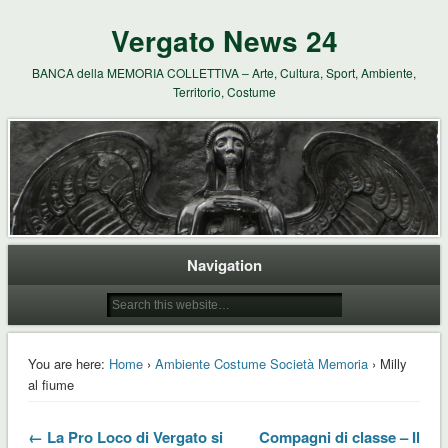
Vergato News 24
BANCA della MEMORIA COLLETTIVA – Arte, Cultura, Sport, Ambiente,
Territorio, Costume
Navigation
You are here:
Home
›
Ambiente Costume Società Memoria
› Milly
al fiume
← La Pro Loco di Vergato si
Compagni di classe – Il