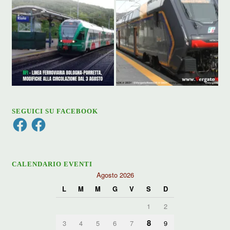
SEGUICI SU FACEBOOK
Facebook
Facebook
CALENDARIO EVENTI
Agosto 2026
L
M
M
G
V
S
D
1
2
8
3
4
5
6
7
9