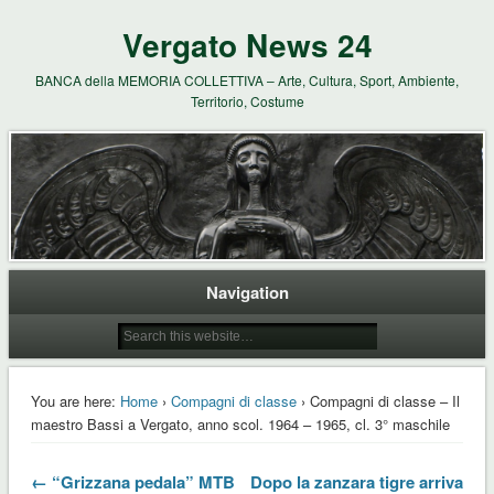
Vergato News 24
BANCA della MEMORIA COLLETTIVA – Arte, Cultura, Sport, Ambiente,
Territorio, Costume
Navigation
You are here:
Home
›
Compagni di classe
› Compagni di classe – Il
maestro Bassi a Vergato, anno scol. 1964 – 1965, cl. 3° maschile
← “Grizzana pedala” MTB
Dopo la zanzara tigre arriva