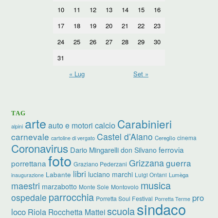
10
11
12
13
14
15
16
17
18
19
20
21
22
23
24
25
26
27
28
29
30
31
« Lug
Set »
TAG
arte
Carabinieri
calcio
auto e motori
alpini
carnevale
Castel d’Aiano
cinema
Cereglio
cartoline di vergato
Coronavirus
ferrovia
Dario Mingarelli
don Silvano
foto
Grizzana
guerra
porrettana
Graziano Pederzani
libri
luciano marchi
Labante
Luigi Ontani
Lumèga
inaugurazione
musica
maestri
marzabotto
Monte Sole
Montovolo
parrocchia
ospedale
pro
Porretta Soul Festival
Porretta Terme
sindaco
scuola
loco
Riola
Rocchetta Mattei