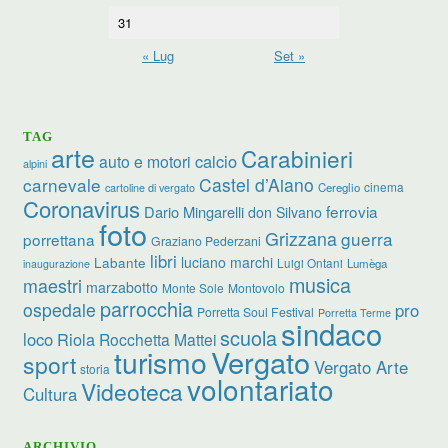
31
« Lug
Set »
TAG
arte
Carabinieri
calcio
auto e motori
alpini
carnevale
Castel d’Aiano
cinema
Cereglio
cartoline di vergato
Coronavirus
ferrovia
Dario Mingarelli
don Silvano
foto
Grizzana
guerra
porrettana
Graziano Pederzani
libri
luciano marchi
Labante
Luigi Ontani
Lumèga
inaugurazione
musica
maestri
marzabotto
Monte Sole
Montovolo
parrocchia
ospedale
pro
Porretta Soul Festival
Porretta Terme
sindaco
scuola
loco
Riola
Rocchetta Mattei
turismo
Vergato
sport
Vergato Arte
storia
volontariato
Videoteca
Cultura
ARCHIVIO