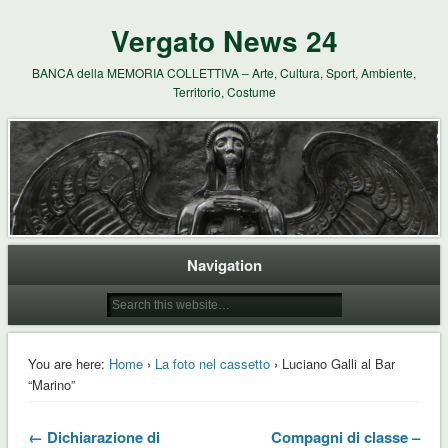
Vergato News 24
BANCA della MEMORIA COLLETTIVA – Arte, Cultura, Sport, Ambiente,
Territorio, Costume
Navigation
You are here:
Home
›
La foto nel cassetto
› Luciano Galli al Bar
“Marino”
← Dichiarazione di
Compagni di classe –