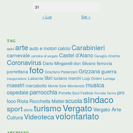
31
« Lug
Set »
TAG
arte
Carabinieri
calcio
auto e motori
alpini
carnevale
Castel d’Aiano
cinema
Cereglio
cartoline di vergato
Coronavirus
ferrovia
Dario Mingarelli
don Silvano
foto
Grizzana
guerra
porrettana
Graziano Pederzani
libri
luciano marchi
Labante
Luigi Ontani
Lumèga
inaugurazione
musica
maestri
marzabotto
Monte Sole
Montovolo
parrocchia
ospedale
pro
Porretta Soul Festival
Porretta Terme
sindaco
scuola
loco
Riola
Rocchetta Mattei
turismo
Vergato
sport
Vergato Arte
storia
volontariato
Videoteca
Cultura
ARCHIVIO