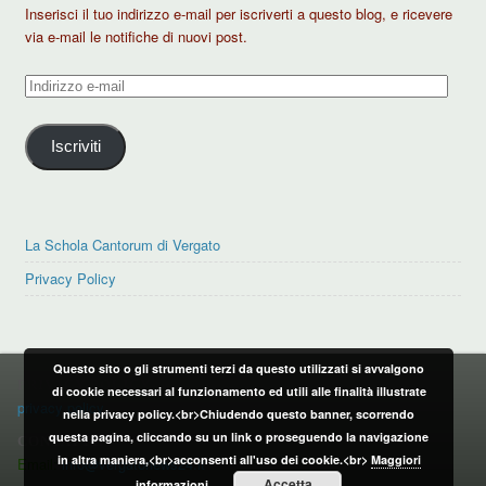
Inserisci il tuo indirizzo e-mail per iscriverti a questo blog, e ricevere
via e-mail le notifiche di nuovi post.
Indirizzo
e-
mail
Iscriviti
La Schola Cantorum di Vergato
Privacy Policy
Questo sito o gli strumenti terzi da questo utilizzati si avvalgono
PRIVACY POLICY
di cookie necessari al funzionamento ed utili alle finalità illustrate
privacy policy
nella privacy policy.<br>Chiudendo questo banner, scorrendo
questa pagina, cliccando su un link o proseguendo la navigazione
CONTATTI:
in altra maniera,<br>acconsenti all'uso dei cookie.<br>
Maggiori
Email:
info@vergatonews24.it
Accetta
informazioni