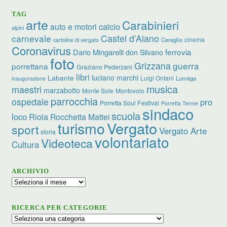
TAG
arte
Carabinieri
calcio
auto e motori
alpini
carnevale
Castel d’Aiano
cinema
Cereglio
cartoline di vergato
Coronavirus
ferrovia
Dario Mingarelli
don Silvano
foto
Grizzana
guerra
porrettana
Graziano Pederzani
libri
luciano marchi
Labante
Luigi Ontani
Lumèga
inaugurazione
musica
maestri
marzabotto
Monte Sole
Montovolo
parrocchia
ospedale
pro
Porretta Soul Festival
Porretta Terme
sindaco
scuola
loco
Riola
Rocchetta Mattei
turismo
Vergato
sport
Vergato Arte
storia
volontariato
Videoteca
Cultura
ARCHIVIO
Archivio
RICERCA PER CATEGORIE
Ricerca