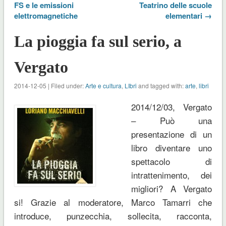
FS e le emissioni
Teatrino delle scuole
elettromagnetiche
elementari →
La pioggia fa sul serio, a
Vergato
2014-12-05 | Filed under:
Arte e cultura
,
LIbri
and tagged with:
arte
,
libri
2014/12/03, Vergato
– Può una
presentazione di un
libro diventare uno
spettacolo di
intrattenimento, dei
migliori? A Vergato
si! Grazie al moderatore, Marco Tamarri che
introduce, punzecchia, sollecita, racconta,