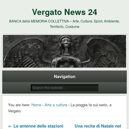
Vergato News 24
BANCA della MEMORIA COLLETTIVA – Arte, Cultura, Sport, Ambiente,
Territorio, Costume
Navigation
You are here:
Home
›
Arte e cultura
› La pioggia fa sul serio, a
Vergato
← Le antenne delle stazioni
Una recita di Natale nel