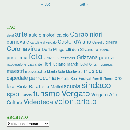
« Lug
Set »
TAG
arte
Carabinieri
calcio
auto e motori
alpini
carnevale
Castel d’Aiano
cinema
Cereglio
cartoline di vergato
Coronavirus
ferrovia
Dario Mingarelli
don Silvano
foto
Grizzana
guerra
porrettana
Graziano Pederzani
libri
luciano marchi
Labante
Luigi Ontani
Lumèga
inaugurazione
musica
maestri
marzabotto
Monte Sole
Montovolo
parrocchia
ospedale
pro
Porretta Soul Festival
Porretta Terme
sindaco
scuola
loco
Riola
Rocchetta Mattei
turismo
Vergato
sport
Vergato Arte
storia
volontariato
Videoteca
Cultura
ARCHIVIO
Archivio