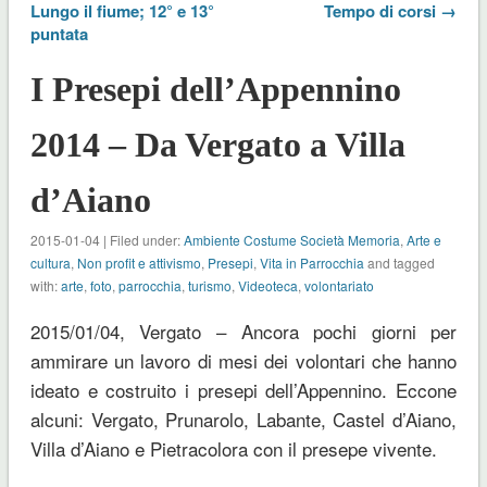
Lungo il fiume; 12° e 13°
Tempo di corsi →
puntata
I Presepi dell’Appennino
2014 – Da Vergato a Villa
d’Aiano
2015-01-04 | Filed under:
Ambiente Costume Società Memoria
,
Arte e
cultura
,
Non profit e attivismo
,
Presepi
,
Vita in Parrocchia
and tagged
with:
arte
,
foto
,
parrocchia
,
turismo
,
Videoteca
,
volontariato
2015/01/04, Vergato – Ancora pochi giorni per
ammirare un lavoro di mesi dei volontari che hanno
ideato e costruito i presepi dell’Appennino. Eccone
alcuni: Vergato, Prunarolo, Labante, Castel d’Aiano,
Villa d’Aiano e Pietracolora con il presepe vivente.