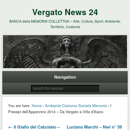
Vergato News 24
BANCA della MEMORIA COLLETTIVA – Arte, Cultura, Sport, Ambiente,
Territorio, Costume
Navigation
You are here:
Home
›
Ambiente Costume Società Memoria
› I
Presepi dell’Appennino 2014 – Da Vergato a Villa d’Aiano
← Il Giallo del Calzolaio –
Luciano Marchi – Nwl n° 39