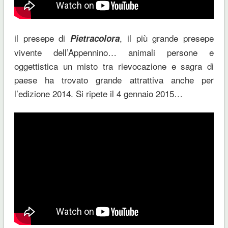
il presepe di
, il più grande presepe
Pietracolora
vivente dell’Appennino… animali persone e
oggettistica un misto tra rievocazione e sagra di
paese ha trovato grande attrattiva anche per
l’edizione 2014. Si ripete il 4 gennaio 2015…