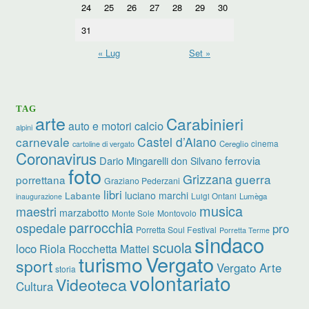
24
25
26
27
28
29
30
31
« Lug
Set »
TAG
arte
Carabinieri
calcio
auto e motori
alpini
carnevale
Castel d’Aiano
cinema
Cereglio
cartoline di vergato
Coronavirus
ferrovia
Dario Mingarelli
don Silvano
foto
Grizzana
guerra
porrettana
Graziano Pederzani
libri
Labante
luciano marchi
Luigi Ontani
Lumèga
inaugurazione
musica
maestri
marzabotto
Monte Sole
Montovolo
parrocchia
ospedale
pro
Porretta Soul Festival
Porretta Terme
sindaco
scuola
loco
Riola
Rocchetta Mattei
Vergato
turismo
sport
Vergato Arte
storia
volontariato
Videoteca
Cultura