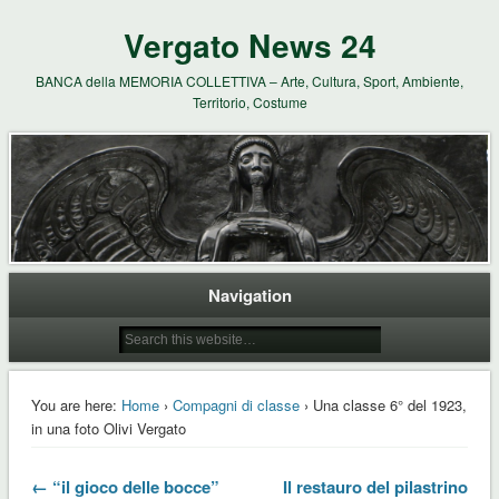
Vergato News 24
BANCA della MEMORIA COLLETTIVA – Arte, Cultura, Sport, Ambiente,
Territorio, Costume
Navigation
You are here:
Home
›
Compagni di classe
› Una classe 6° del 1923,
in una foto Olivi Vergato
← “il gioco delle bocce”
Il restauro del pilastrino