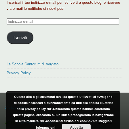
Inserisci il tuo indirizzo e-mail per iscriverti a questo blog, e ricevere
via e-mail le notifiche di nuovi post.
Indirizzo
e-
mail
Iscriviti
La Schola Cantorum di Vergato
Privacy Policy
Questo sito o gli strumenti terzi da questo utilizzati si avvalgono
PRIVACY POLICY
di cookie necessari al funzionamento ed utili alle finalità illustrate
privacy policy
nella privacy policy.<br>Chiudendo questo banner, scorrendo
questa pagina, cliccando su un link o proseguendo la navigazione
CONTATTI:
in altra maniera,<br>acconsenti all'uso dei cookie.<br>
Maggiori
Email:
info@vergatonews24.it
Accetta
informazioni