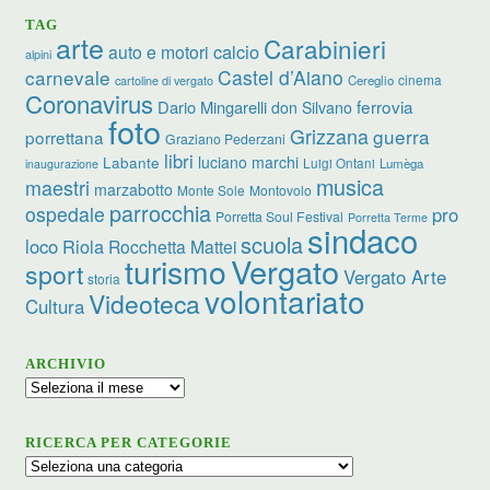
TAG
arte
Carabinieri
calcio
auto e motori
alpini
carnevale
Castel d’Aiano
cinema
Cereglio
cartoline di vergato
Coronavirus
ferrovia
Dario Mingarelli
don Silvano
foto
Grizzana
guerra
porrettana
Graziano Pederzani
libri
luciano marchi
Labante
Luigi Ontani
Lumèga
inaugurazione
musica
maestri
marzabotto
Monte Sole
Montovolo
parrocchia
ospedale
pro
Porretta Soul Festival
Porretta Terme
sindaco
scuola
loco
Riola
Rocchetta Mattei
turismo
Vergato
sport
Vergato Arte
storia
volontariato
Videoteca
Cultura
ARCHIVIO
Archivio
RICERCA PER CATEGORIE
Ricerca
per