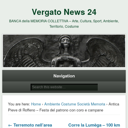
Vergato News 24
BANCA della MEMORIA COLLETTIVA – Arte, Cultura, Sport, Ambiente,
Territorio, Costume
Navigation
You are here:
Home
›
Ambiente Costume Società Memoria
› Antica
Pieve di Roffeno – Festa del patrono con coro e campane
← Terremoto nell’area
Corre la Lumèga – 100 km