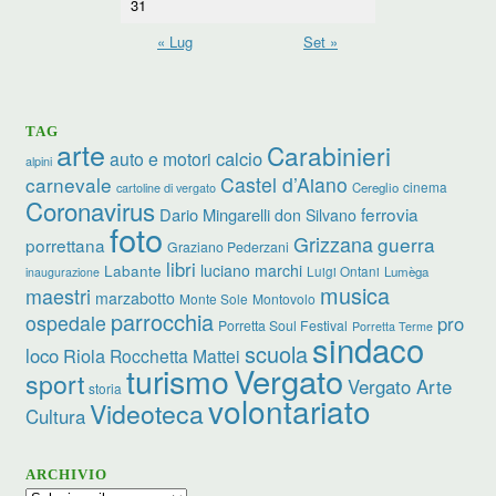
31
« Lug
Set »
TAG
arte
Carabinieri
calcio
auto e motori
alpini
carnevale
Castel d’Aiano
cinema
Cereglio
cartoline di vergato
Coronavirus
ferrovia
Dario Mingarelli
don Silvano
foto
Grizzana
guerra
porrettana
Graziano Pederzani
libri
Labante
luciano marchi
Luigi Ontani
Lumèga
inaugurazione
musica
maestri
marzabotto
Monte Sole
Montovolo
parrocchia
ospedale
pro
Porretta Soul Festival
Porretta Terme
sindaco
scuola
loco
Riola
Rocchetta Mattei
Vergato
turismo
sport
Vergato Arte
storia
volontariato
Videoteca
Cultura
ARCHIVIO