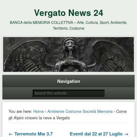
Vergato News 24
BANCA della MEMORIA COLLETTIVA – Arte, Cultura, Sport, Ambiente,
Territorio, Costume
Navigation
You are here:
Home
›
Ambiente Costume Società Memoria
› Come
gli Alpini vinsero la neve a Vergato
← Terremoto Mw 3.7
Eventi dal 22 al 27 Luglio →