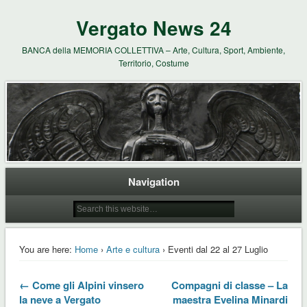
Vergato News 24
BANCA della MEMORIA COLLETTIVA – Arte, Cultura, Sport, Ambiente,
Territorio, Costume
Navigation
You are here:
Home
›
Arte e cultura
› Eventi dal 22 al 27 Luglio
← Come gli Alpini vinsero
Compagni di classe – La
la neve a Vergato
maestra Evelina Minardi