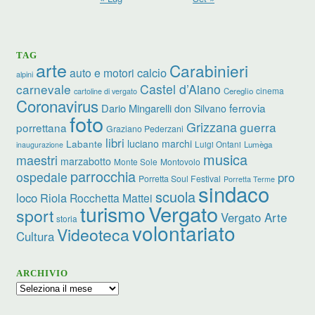
TAG
arte
Carabinieri
calcio
auto e motori
alpini
carnevale
Castel d’Aiano
cinema
Cereglio
cartoline di vergato
Coronavirus
ferrovia
Dario Mingarelli
don Silvano
foto
Grizzana
guerra
porrettana
Graziano Pederzani
libri
Labante
luciano marchi
Luigi Ontani
Lumèga
inaugurazione
musica
maestri
marzabotto
Monte Sole
Montovolo
parrocchia
ospedale
pro
Porretta Soul Festival
Porretta Terme
sindaco
scuola
loco
Riola
Rocchetta Mattei
Vergato
turismo
sport
Vergato Arte
storia
volontariato
Videoteca
Cultura
ARCHIVIO
Archivio