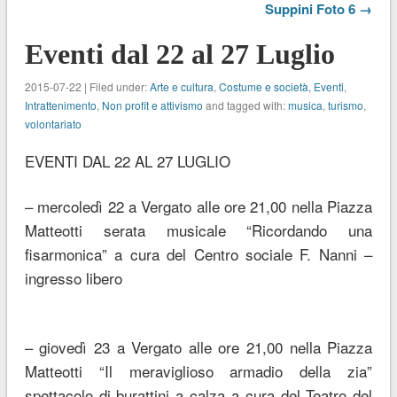
Suppini Foto 6 →
Eventi dal 22 al 27 Luglio
2015-07-22 | Filed under:
Arte e cultura
,
Costume e società
,
Eventi
,
Intrattenimento
,
Non profit e attivismo
and tagged with:
musica
,
turismo
,
volontariato
EVENTI DAL 22 AL 27 LUGLIO
– mercoledì 22 a Vergato alle ore 21,00 nella Piazza
Matteotti serata musicale “
Ricordando una
fisarmonica
” a cura del Centro sociale F. Nanni –
ingresso libero
– giovedì 23 a Vergato alle ore 21,00 nella Piazza
Matteotti “
Il meraviglioso armadio della zia
”
spettacolo di burattini a calza a cura del Teatro del