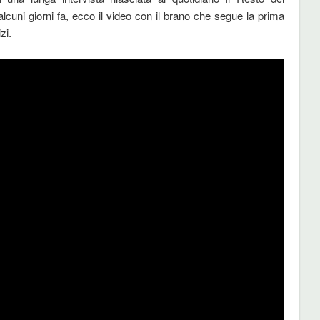
alcuni giorni fa, ecco il video con il brano che segue la prima
zi.