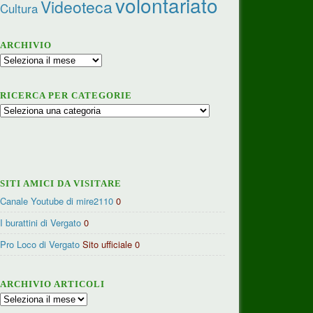
volontariato
Videoteca
Cultura
ARCHIVIO
Archivio
RICERCA PER CATEGORIE
Ricerca
per
categorie
SITI AMICI DA VISITARE
Canale Youtube di mire2110
0
I burattini di Vergato
0
Pro Loco di Vergato
Sito ufficiale 0
ARCHIVIO ARTICOLI
Archivio
articoli