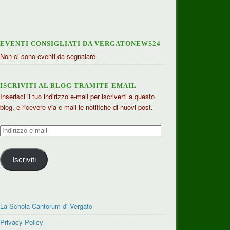
EVENTI CONSIGLIATI DA VERGATONEWS24
Non ci sono eventi da segnalare
ISCRIVITI AL BLOG TRAMITE EMAIL
Inserisci il tuo indirizzo e-mail per iscriverti a questo
blog, e ricevere via e-mail le notifiche di nuovi post.
Indirizzo
e-
mail
Iscriviti
La Schola Cantorum di Vergato
Privacy Policy