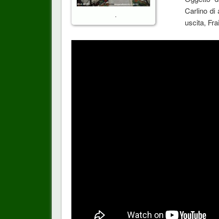
Carlino di 
.
uscita, Frai