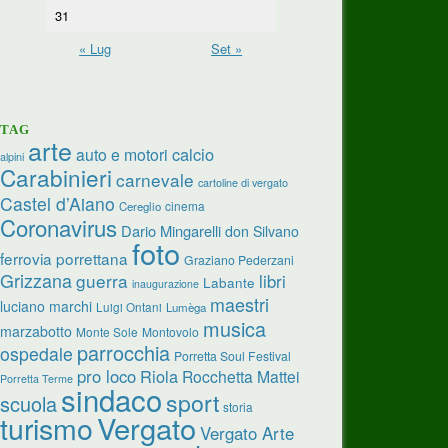
31
« Lug
Set »
TAG
arte
calcio
auto e motori
alpini
Carabinieri
carnevale
cartoline di vergato
Castel d’Aiano
cinema
Cereglio
Coronavirus
Dario Mingarelli
don Silvano
foto
ferrovia porrettana
Graziano Pederzani
Grizzana
guerra
libri
Labante
inaugurazione
maestri
luciano marchi
Luigi Ontani
Lumèga
musica
marzabotto
Monte Sole
Montovolo
parrocchia
ospedale
Porretta Soul Festival
pro loco
Riola
Rocchetta Mattei
Porretta Terme
sindaco
sport
scuola
storia
Vergato
turismo
Vergato Arte