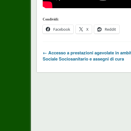
Condividi:
Facebook
X
Reddit
← Accesso a prestazioni agevolate in ambi
Sociale Sociosanitario e assegni di cura