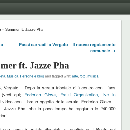
a – Summer ft. Jazze Pha
to
Passi carrabili a Vergato – Il nuovo regolamento
comunale →
mer ft. Jazze Pha
ietà
,
Musica
,
Persone e blog
and tagged with:
arte
,
foto
,
musica
, Vergato – Dopo la serata trionfale di incontro con i fans
, (vedi qui;
Federico Giova, Fraizi Organization, live in
il video con il brano oggetto della serata;
Federico Giova –
. Jazze Pha, che in poco tempo ha raggiunto le 240.000
ioni.
 una lunga intervista rilasciata al quotidiano Il Resto del