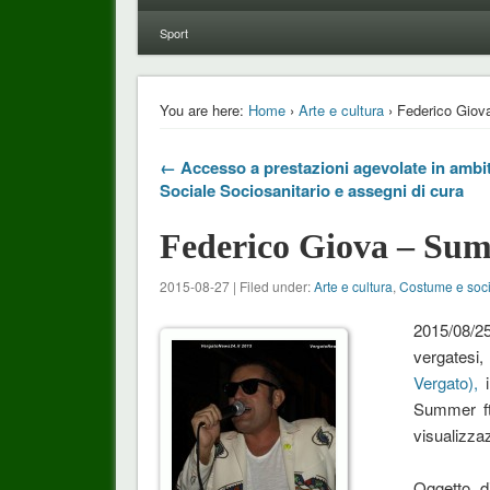
Sport
You are here:
Home
›
Arte e cultura
› Federico Giov
← Accesso a prestazioni agevolate in ambi
Sociale Sociosanitario e assegni di cura
Federico Giova – Sum
2015-08-27 | Filed under:
Arte e cultura
,
Costume e soc
2015/08/25
vergatesi
Vergato),
Summer ft
visualizzaz
Oggetto di