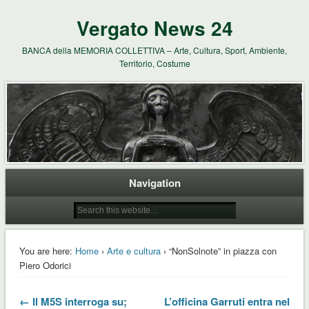
Vergato News 24
BANCA della MEMORIA COLLETTIVA – Arte, Cultura, Sport, Ambiente,
Territorio, Costume
Navigation
You are here:
Home
›
Arte e cultura
› “NonSolnote” in piazza con
Piero Odorici
← Il M5S interroga su;
L’officina Garruti entra nel