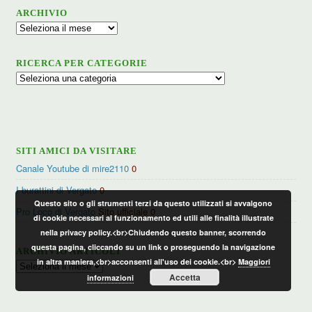
ARCHIVIO
Archivio
RICERCA PER CATEGORIE
Ricerca
per
categorie
SITI AMICI DA VISITARE
Canale Youtube di mire2110
0
I burattini di Vergato
0
Questo sito o gli strumenti terzi da questo utilizzati si avvalgono
Pro Loco di Vergato
Sito ufficiale 0
di cookie necessari al funzionamento ed utili alle finalità illustrate
nella privacy policy.<br>Chiudendo questo banner, scorrendo
questa pagina, cliccando su un link o proseguendo la navigazione
ARCHIVIO ARTICOLI
in altra maniera,<br>acconsenti all'uso dei cookie.<br>
Maggiori
Archivio
Accetta
informazioni
articoli