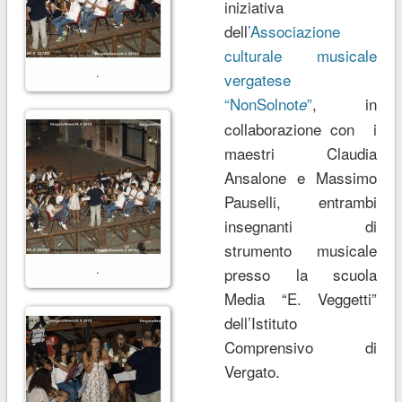
iniziativa
dell
’Associazione
culturale musicale
.
vergatese
“NonSolnot
”
, in
e
collaborazione con i
maestri Claudia
Ansalone e Massimo
Pauselli, entrambi
insegnanti di
strumento musicale
.
presso la scuola
Media “E. Veggetti”
dell’Istituto
Comprensivo di
Vergato.