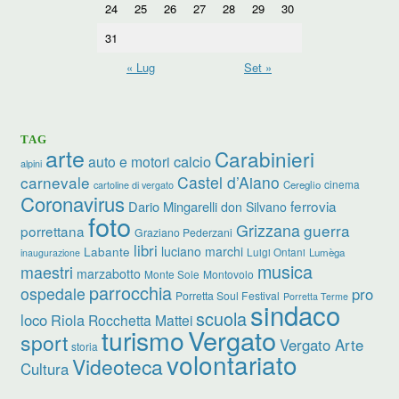
24
25
26
27
28
29
30
31
« Lug
Set »
TAG
arte
Carabinieri
calcio
auto e motori
alpini
carnevale
Castel d’Aiano
cinema
Cereglio
cartoline di vergato
Coronavirus
ferrovia
Dario Mingarelli
don Silvano
foto
Grizzana
guerra
porrettana
Graziano Pederzani
libri
luciano marchi
Labante
Luigi Ontani
Lumèga
inaugurazione
musica
maestri
marzabotto
Monte Sole
Montovolo
parrocchia
ospedale
pro
Porretta Soul Festival
Porretta Terme
sindaco
scuola
loco
Riola
Rocchetta Mattei
turismo
Vergato
sport
Vergato Arte
storia
volontariato
Videoteca
Cultura