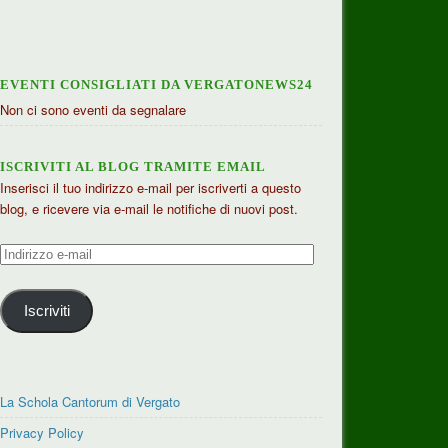
EVENTI CONSIGLIATI DA VERGATONEWS24
Non ci sono eventi da segnalare
ISCRIVITI AL BLOG TRAMITE EMAIL
Inserisci il tuo indirizzo e-mail per iscriverti a questo
blog, e ricevere via e-mail le notifiche di nuovi post.
Indirizzo
e-
mail
Iscriviti
La Schola Cantorum di Vergato
Privacy Policy