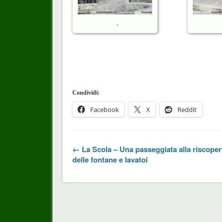
.
Condividi:
Facebook
X
Reddit
← La Scola – Una passeggiata alla riscoper
delle fontane e lavatoi