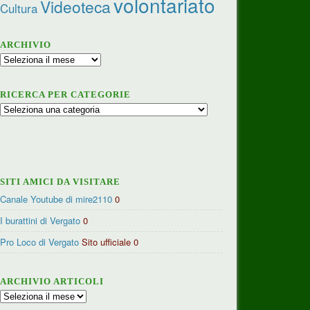
volontariato
Videoteca
Cultura
ARCHIVIO
Archivio
RICERCA PER CATEGORIE
Ricerca
per
categorie
SITI AMICI DA VISITARE
Canale Youtube di mire2110
0
I burattini di Vergato
0
Pro Loco di Vergato
Sito ufficiale 0
ARCHIVIO ARTICOLI
Archivio
articoli