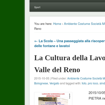
Sport
You are here:
Home
›
Ambiente Costume Società M
Reno
← La Scola – Una passeggiata alla riscoper
delle fontane e lavatoi
La Cultura della Lavor
Valle del Reno
2015-10-05 | Filed under:
Ambiente Costume Società 
Bolognese
,
Vergato
and tagged with:
foto
,
pro loco
,
sin
2015/10/
PIETRA ne