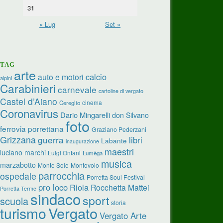
31
« Lug
Set »
TAG
arte
calcio
auto e motori
alpini
Carabinieri
carnevale
cartoline di vergato
Castel d’Aiano
cinema
Cereglio
Coronavirus
Dario Mingarelli
don Silvano
foto
ferrovia porrettana
Graziano Pederzani
Grizzana
guerra
libri
Labante
inaugurazione
maestri
luciano marchi
Luigi Ontani
Lumèga
musica
marzabotto
Monte Sole
Montovolo
parrocchia
ospedale
Porretta Soul Festival
pro loco
Riola
Rocchetta Mattei
Porretta Terme
sindaco
sport
scuola
storia
turismo
Vergato
Vergato Arte