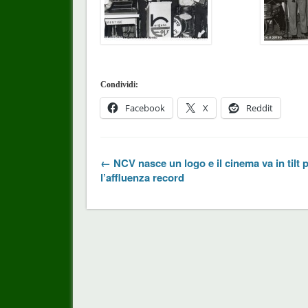
Condividi:
Facebook
X
Reddit
← NCV nasce un logo e il cinema va in tilt 
l’affluenza record