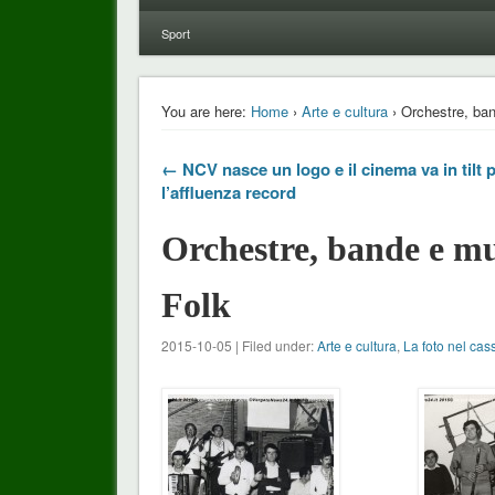
Sport
You are here:
Home
›
Arte e cultura
› Orchestre, ba
← NCV nasce un logo e il cinema va in tilt 
l’affluenza record
Orchestre, bande e mu
Folk
2015-10-05 | Filed under:
Arte e cultura
,
La foto nel cas