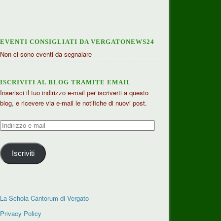
EVENTI CONSIGLIATI DA VERGATONEWS24
Non ci sono eventi da segnalare
ISCRIVITI AL BLOG TRAMITE EMAIL
Inserisci il tuo indirizzo e-mail per iscriverti a questo
blog, e ricevere via e-mail le notifiche di nuovi post.
Indirizzo
e-
mail
Iscriviti
La Schola Cantorum di Vergato
Privacy Policy