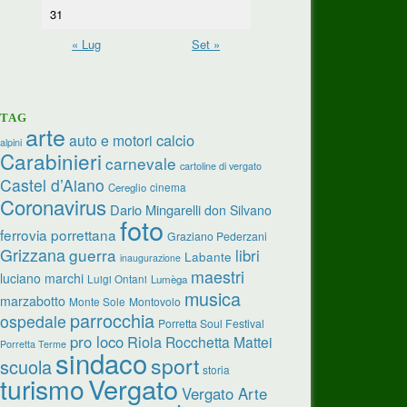
31
« Lug
Set »
TAG
arte
calcio
auto e motori
alpini
Carabinieri
carnevale
cartoline di vergato
Castel d’Aiano
cinema
Cereglio
Coronavirus
Dario Mingarelli
don Silvano
foto
ferrovia porrettana
Graziano Pederzani
Grizzana
guerra
libri
Labante
inaugurazione
maestri
luciano marchi
Luigi Ontani
Lumèga
musica
marzabotto
Monte Sole
Montovolo
parrocchia
ospedale
Porretta Soul Festival
pro loco
Riola
Rocchetta Mattei
Porretta Terme
sindaco
sport
scuola
storia
turismo
Vergato
Vergato Arte