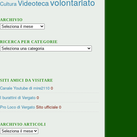
volontariato
Videoteca
Cultura
ARCHIVIO
Archivio
RICERCA PER CATEGORIE
Ricerca
per
categorie
SITI AMICI DA VISITARE
Canale Youtube di mire2110
0
I burattini di Vergato
0
Pro Loco di Vergato
Sito ufficiale 0
ARCHIVIO ARTICOLI
Archivio
articoli