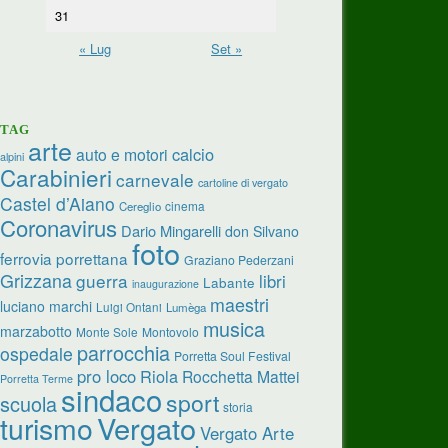
31
« Lug
Set »
TAG
arte
calcio
auto e motori
alpini
Carabinieri
carnevale
cartoline di vergato
Castel d’Aiano
cinema
Cereglio
Coronavirus
Dario Mingarelli
don Silvano
foto
ferrovia porrettana
Graziano Pederzani
Grizzana
guerra
libri
Labante
inaugurazione
maestri
luciano marchi
Luigi Ontani
Lumèga
musica
marzabotto
Monte Sole
Montovolo
parrocchia
ospedale
Porretta Soul Festival
pro loco
Riola
Rocchetta Mattei
Porretta Terme
sindaco
sport
scuola
storia
turismo
Vergato
Vergato Arte