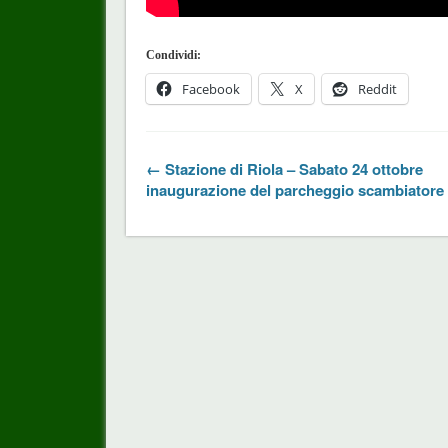
Condividi:
Facebook
X
Reddit
← Stazione di Riola – Sabato 24 ottobre
inaugurazione del parcheggio scambiatore