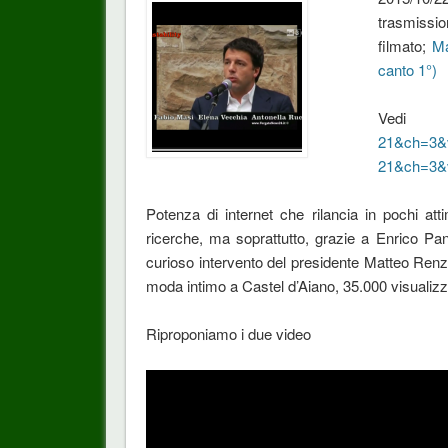
trasmissi
filmato;
Ma
canto 1°)
Ved
21&ch=3&
21&ch=3&
Potenza di internet che rilancia in pochi att
ricerche, ma soprattutto, grazie a Enrico Pant
curioso intervento del presidente Matteo Renzi
moda intimo a Castel d’Aiano, 35.000 visualizz
Riproponiamo i due video