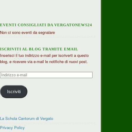
EVENTI CONSIGLIATI DA VERGATONEWS24
Non ci sono eventi da segnalare
ISCRIVITI AL BLOG TRAMITE EMAIL
Inserisci il tuo indirizzo e-mail per iscriverti a questo
blog, e ricevere via e-mail le notifiche di nuovi post.
Indirizzo
e-
mail
Iscriviti
La Schola Cantorum di Vergato
Privacy Policy