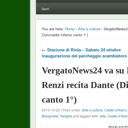
Sport
You are here:
Home
›
Arte e cultura
› VergatoNews24 
Commedia Inferno canto 1°)
← Stazione di Riola – Sabato 24 ottobre
inaugurazione del parcheggio scambiatore
VergatoNews24 va su R
Renzi recita Dante (
canto 1°)
2015-10-22 | Filed under:
Arte e cultura
,
Castel d'Aiano
Bolognese
,
Vergato
and tagged with:
arte
,
Castel d’Aia
2015/10/2