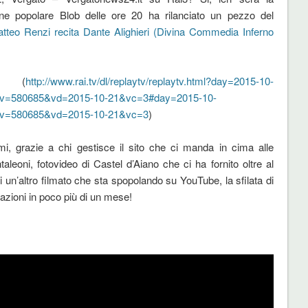
one popolare Blob delle ore 20 ha rilanciato un pezzo del
tteo Renzi recita Dante Alighieri (Divina Commedia Inferno
i (
http://www.rai.tv/dl/replaytv/replaytv.html?day=2015-10-
v=580685&vd=2015-10-21&vc=3#day=2015-10-
v=580685&vd=2015-10-21&vc=3
)
imi, grazie a chi gestisce il sito che ci manda in cima alle
aleoni, fotovideo di Castel d’Aiano che ci ha fornito oltre al
 un’altro filmato che sta spopolando su YouTube, la sfilata di
azioni in poco più di un mese!