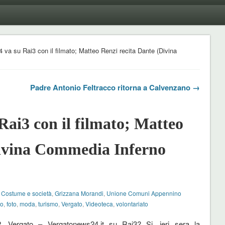
va su Rai3 con il filmato; Matteo Renzi recita Dante (Divina
Padre Antonio Feltracco ritorna a Calvenzano →
ai3 con il filmato; Matteo
Divina Commedia Inferno
,
Costume e società
,
Grizzana Morandi
,
Unione Comuni Appennino
no
,
foto
,
moda
,
turismo
,
Vergato
,
Videoteca
,
volontariato
2, Vergato – Vergatonews24.it su Rai3? Si, ieri sera la