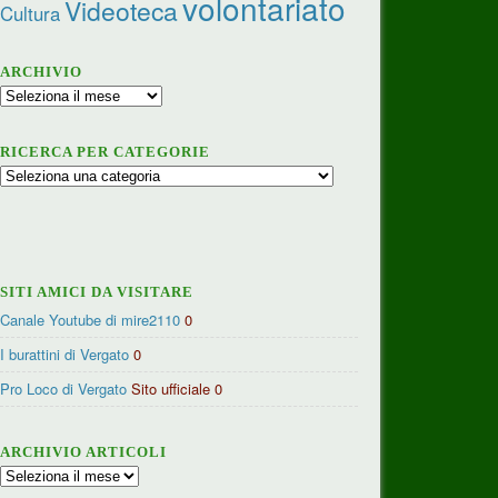
volontariato
Videoteca
Cultura
ARCHIVIO
Archivio
RICERCA PER CATEGORIE
Ricerca
per
categorie
SITI AMICI DA VISITARE
Canale Youtube di mire2110
0
I burattini di Vergato
0
Pro Loco di Vergato
Sito ufficiale 0
ARCHIVIO ARTICOLI
Archivio
articoli