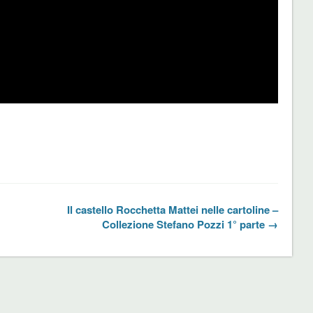
Il castello Rocchetta Mattei nelle cartoline –
Collezione Stefano Pozzi 1° parte →