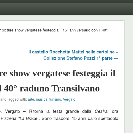
 picture show vergatese festeggia il 15° anniversario con il 40°
Il castello Rocchetta Mattei nelle cartoline –
Collezione Stefano Pozzi 1° parte →
e show vergatese festeggia il
il 40° raduno Transilvano
and tagged with:
arte
,
musica
,
turismo
,
Vergato
6, Vergato – Ritorna la festa grande dalla
Cesira,
ora
 Pizzeria
“La Brace”.
Sono trascorsi 15 anni dallo spettacolo