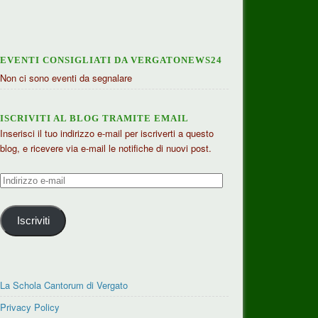
EVENTI CONSIGLIATI DA VERGATONEWS24
Non ci sono eventi da segnalare
ISCRIVITI AL BLOG TRAMITE EMAIL
Inserisci il tuo indirizzo e-mail per iscriverti a questo
blog, e ricevere via e-mail le notifiche di nuovi post.
Indirizzo
e-
mail
Iscriviti
La Schola Cantorum di Vergato
Privacy Policy