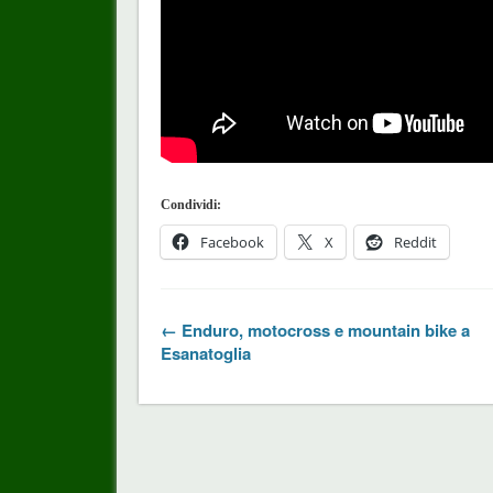
Condividi:
Facebook
X
Reddit
← Enduro, motocross e mountain bike a
Esanatoglia