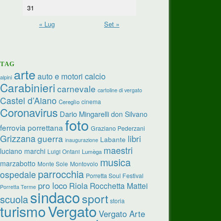
31
« Lug
Set »
TAG
arte
calcio
auto e motori
alpini
Carabinieri
carnevale
cartoline di vergato
Castel d’Aiano
cinema
Cereglio
Coronavirus
Dario Mingarelli
don Silvano
foto
ferrovia porrettana
Graziano Pederzani
Grizzana
guerra
libri
Labante
inaugurazione
maestri
luciano marchi
Luigi Ontani
Lumèga
musica
marzabotto
Monte Sole
Montovolo
parrocchia
ospedale
Porretta Soul Festival
pro loco
Riola
Rocchetta Mattei
Porretta Terme
sindaco
sport
scuola
storia
turismo
Vergato
Vergato Arte