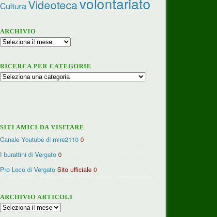
volontariato
Videoteca
Cultura
ARCHIVIO
Archivio
RICERCA PER CATEGORIE
Ricerca
per
categorie
SITI AMICI DA VISITARE
Canale Youtube di mire2110
0
I burattini di Vergato
0
Pro Loco di Vergato
Sito ufficiale 0
ARCHIVIO ARTICOLI
Archivio
articoli