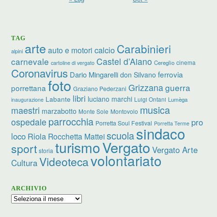
TAG
arte
Carabinieri
calcio
auto e motori
alpini
carnevale
Castel d’Aiano
cinema
Cereglio
cartoline di vergato
Coronavirus
ferrovia
Dario Mingarelli
don Silvano
foto
Grizzana
guerra
porrettana
Graziano Pederzani
libri
luciano marchi
Labante
Luigi Ontani
Lumèga
inaugurazione
musica
maestri
marzabotto
Monte Sole
Montovolo
parrocchia
ospedale
pro
Porretta Soul Festival
Porretta Terme
sindaco
scuola
loco
Riola
Rocchetta Mattei
turismo
Vergato
sport
Vergato Arte
storia
volontariato
Videoteca
Cultura
ARCHIVIO
Archivio