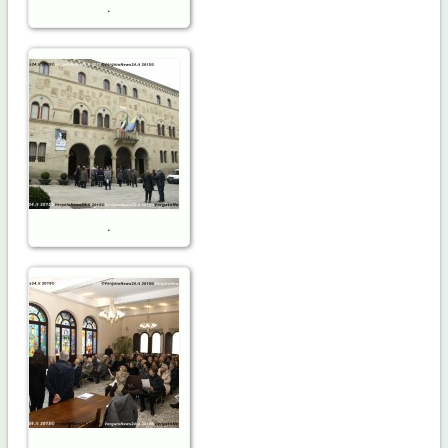
.
.
.