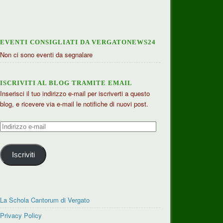
EVENTI CONSIGLIATI DA VERGATONEWS24
Non ci sono eventi da segnalare
ISCRIVITI AL BLOG TRAMITE EMAIL
Inserisci il tuo indirizzo e-mail per iscriverti a questo
blog, e ricevere via e-mail le notifiche di nuovi post.
Indirizzo
e-
mail
Iscriviti
La Schola Cantorum di Vergato
Privacy Policy