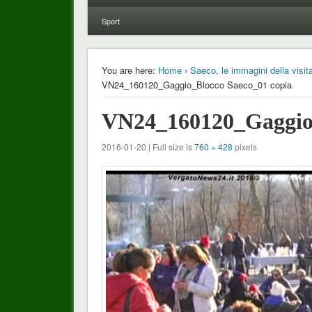
Sport
You are here:
Home
›
Saeco, le immagini della visita
VN24_160120_Gaggio_Blocco Saeco_01 copia
VN24_160120_Gaggio_
2016-01-20 | Full size is
760 × 428
pixels