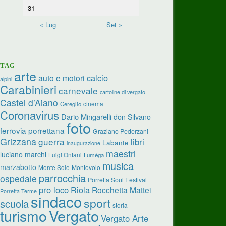
31
« Lug
Set »
TAG
arte
calcio
auto e motori
alpini
Carabinieri
carnevale
cartoline di vergato
Castel d’Aiano
cinema
Cereglio
Coronavirus
Dario Mingarelli
don Silvano
foto
ferrovia porrettana
Graziano Pederzani
Grizzana
guerra
libri
Labante
inaugurazione
maestri
luciano marchi
Luigi Ontani
Lumèga
musica
marzabotto
Monte Sole
Montovolo
parrocchia
ospedale
Porretta Soul Festival
pro loco
Riola
Rocchetta Mattei
Porretta Terme
sindaco
sport
scuola
storia
turismo
Vergato
Vergato Arte