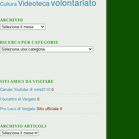
volontariato
Videoteca
Cultura
ARCHIVIO
Archivio
RICERCA PER CATEGORIE
Ricerca
per
categorie
SITI AMICI DA VISITARE
Canale Youtube di mire2110
0
I burattini di Vergato
0
Pro Loco di Vergato
Sito ufficiale 0
ARCHIVIO ARTICOLI
Archivio
articoli