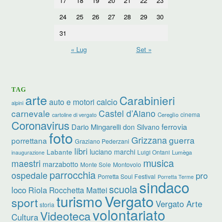
17
18
19
20
21
22
23
24
25
26
27
28
29
30
31
« Lug
Set »
TAG
arte
Carabinieri
calcio
auto e motori
alpini
carnevale
Castel d’Aiano
cinema
Cereglio
cartoline di vergato
Coronavirus
ferrovia
Dario Mingarelli
don Silvano
foto
Grizzana
guerra
porrettana
Graziano Pederzani
libri
luciano marchi
Labante
Luigi Ontani
Lumèga
inaugurazione
musica
maestri
marzabotto
Monte Sole
Montovolo
parrocchia
ospedale
pro
Porretta Soul Festival
Porretta Terme
sindaco
scuola
loco
Riola
Rocchetta Mattei
turismo
Vergato
sport
Vergato Arte
storia
volontariato
Videoteca
Cultura