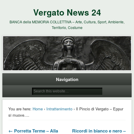
Vergato News 24
BANCA della MEMORIA COLLETTIVA – Arte, Cultura, Sport, Ambiente,
Territorio, Costume
Navigation
You are here:
Home
›
Intrattenimento
› Il Pincio di Vergato – Eppur
si muove….
← Porretta Terme – Alla
Ricordi in bianco e nero –