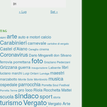
31
« Lug
Set »
TAG
arte
calcio
auto e motori
alpini
Carabinieri
carnevale
cartoline di vergato
Castel d’Aiano
cinema
Cereglio
Coronavirus
Dario Mingarelli
don Silvano
foto
ferrovia porrettana
Graziano Pederzani
Grizzana
guerra
libri
Labante
inaugurazione
maestri
luciano marchi
Luigi Ontani
Lumèga
musica
marzabotto
Monte Sole
Montovolo
parrocchia
ospedale
Porretta Soul Festival
pro loco
Riola
Rocchetta Mattei
Porretta Terme
sindaco
sport
scuola
storia
turismo
Vergato
Vergato Arte