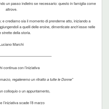
endo un passo indietro se necessario: questo in famiglia come
altrove.
so; e crediamo sia il momento di prenderne atto, iniziando a
giungendoli a quelli delle eroine, dimenticate anch’esse nelle
 strette della storia.
Luciano Marchi
———————————————
i continua con l’iniziativa
 marzo, regaleremo un ritratto a tutte le Donne”
 un colloquio o un appuntamento,
e l’iniziativa scade l’8 marzo