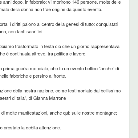
re anni dopo, in febbraio; vi morirono 146 persone, molte delle
rnata della donna non trae origine da questo evento.
orta, i diritti paiono al centro della genesi di tutto: conquistati
ano, con tanti sacrifici.
 abbiamo trasformato in festa ciò che un giorno rappresentava
e è continuata altrove, tra politica e lavoro.
la prima guerra mondiale, che fu un evento bellico “anche” di
nelle fabbriche e persino al fronte.
azione della nostra nazione, come testimoniato dal bellissimo
aestri d’Italia”, di Gianna Marrone
 di molte manifestazioni, anche qui: sulle nostre montagne;
 prestato la debita attenzione.