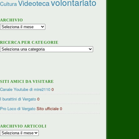
volontariato
Videoteca
Cultura
ARCHIVIO
Archivio
RICERCA PER CATEGORIE
Ricerca
per
categorie
SITI AMICI DA VISITARE
Canale Youtube di mire2110
0
I burattini di Vergato
0
Pro Loco di Vergato
Sito ufficiale 0
ARCHIVIO ARTICOLI
Archivio
articoli