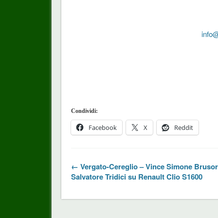
info@
Condividi:
Facebook
X
Reddit
← Vergato-Cereglio – Vince Simone Brusor
Salvatore Tridici su Renault Clio S1600