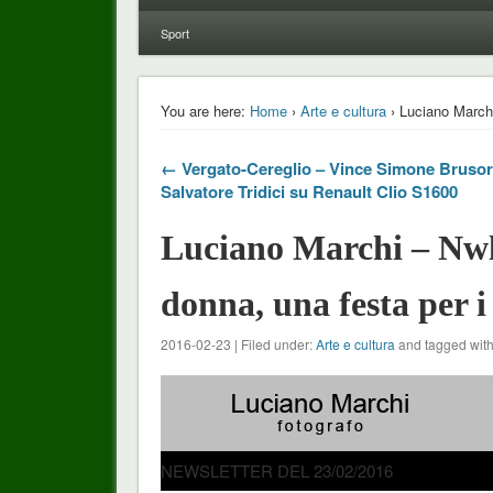
Sport
You are here:
Home
›
Arte e cultura
› Luciano Marchi 
← Vergato-Cereglio – Vince Simone Brusor
Salvatore Tridici su Renault Clio S1600
Luciano Marchi – Nwl 
donna, una festa per i 
2016-02-23 | Filed under:
Arte e cultura
and tagged wit
NEWSLETTER DEL 23/02/2016