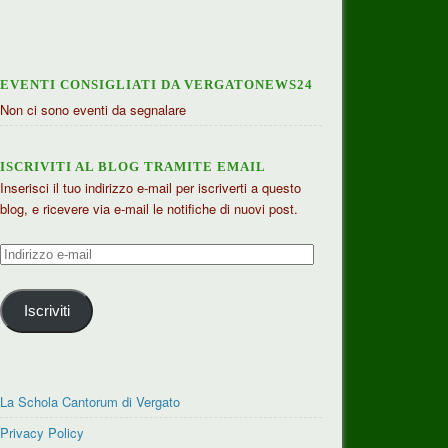
EVENTI CONSIGLIATI DA VERGATONEWS24
Non ci sono eventi da segnalare
ISCRIVITI AL BLOG TRAMITE EMAIL
Inserisci il tuo indirizzo e-mail per iscriverti a questo
blog, e ricevere via e-mail le notifiche di nuovi post.
Indirizzo
e-
mail
Iscriviti
La Schola Cantorum di Vergato
Privacy Policy