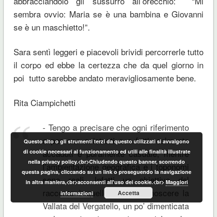
abbracciandolo gli sussurrò all’orecchio: “Mi
sembra ovvio: Maria se è una bambina e Giovanni
se è un maschietto!”.
Sara sentì leggeri e piacevoli brividi percorrerle tutto
il corpo ed ebbe la certezza che da quel giorno in
poi tutto sarebbe andato meravigliosamente bene.
Rita Ciampichetti
Tengo a precisare che ogni riferimento
a persone esistenti o a fatti realmente
Questo sito o gli strumenti terzi da questo utilizzati si avvalgono
accaduti è puramente casuale, mentre
di cookie necessari al funzionamento ed utili alle finalità illustrate
nella privacy policy.<br>Chiudendo questo banner, scorrendo
l’ambientazione geografica e i toponomi
questa pagina, cliccando su un link o proseguendo la navigazione
sono reali. Infatti un obiettivo del
in altra maniera,<br>acconsenti all'uso dei cookie.<br>
Maggiori
racconto è quello di fare conoscere la
Accetta
informazioni
Vallata del Vergatello, un po’ dimenticata