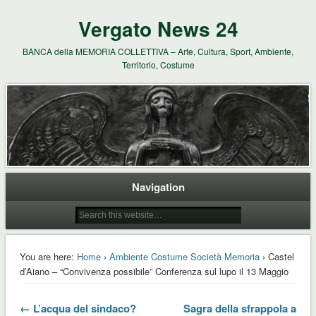
Vergato News 24
BANCA della MEMORIA COLLETTIVA – Arte, Cultura, Sport, Ambiente,
Territorio, Costume
Navigation
You are here:
Home
›
Ambiente Costume Società Memoria
› Castel
d’Aiano – “Convivenza possibile” Conferenza sul lupo il 13 Maggio
← L’acqua del sindaco?
Sagra della sfrappola a