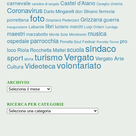
carnevale
Castel d’Aiano
cinema
Cereglio
cartoline di vergato
Coronavirus
ferrovia
Dario Mingarelli
don Silvano
foto
Grizzana
guerra
porrettana
Graziano Pederzani
libri
luciano marchi
Labante
Luigi Ontani
Lumèga
inaugurazione
musica
maestri
marzabotto
Monte Sole
Montovolo
parrocchia
ospedale
pro
Porretta Soul Festival
Porretta Terme
sindaco
scuola
loco
Riola
Rocchetta Mattei
turismo
Vergato
sport
Vergato Arte
storia
volontariato
Videoteca
Cultura
ARCHIVIO
Archivio
RICERCA PER CATEGORIE
Ricerca
per
categorie