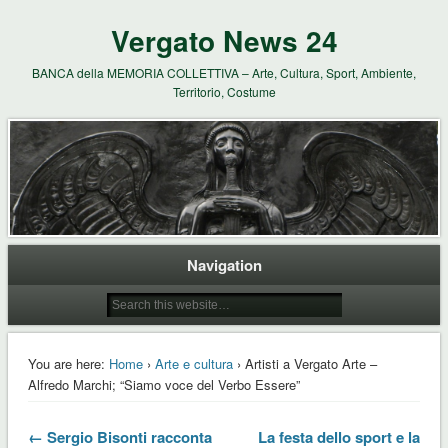
Vergato News 24
BANCA della MEMORIA COLLETTIVA – Arte, Cultura, Sport, Ambiente,
Territorio, Costume
Navigation
You are here:
Home
›
Arte e cultura
› Artisti a Vergato Arte –
Alfredo Marchi; “Siamo voce del Verbo Essere”
← Sergio Bisonti racconta
La festa dello sport e la