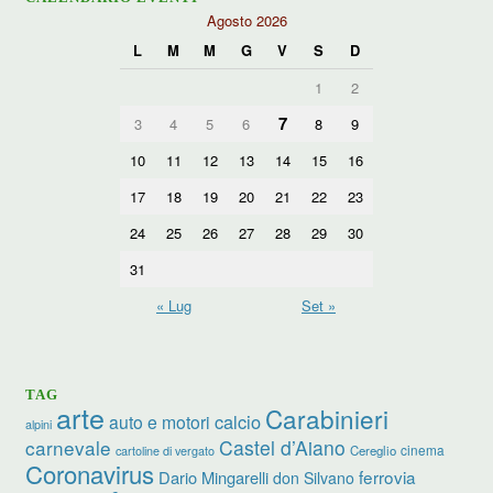
Agosto 2026
L
M
M
G
V
S
D
1
2
7
3
4
5
6
8
9
10
11
12
13
14
15
16
17
18
19
20
21
22
23
24
25
26
27
28
29
30
31
« Lug
Set »
TAG
arte
Carabinieri
calcio
auto e motori
alpini
carnevale
Castel d’Aiano
cinema
Cereglio
cartoline di vergato
Coronavirus
ferrovia
Dario Mingarelli
don Silvano