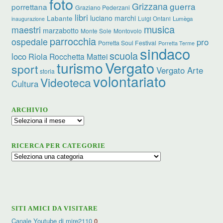
foto
Grizzana
guerra
porrettana
Graziano Pederzani
libri
luciano marchi
Labante
Luigi Ontani
Lumèga
inaugurazione
musica
maestri
marzabotto
Monte Sole
Montovolo
parrocchia
ospedale
pro
Porretta Soul Festival
Porretta Terme
sindaco
scuola
loco
Riola
Rocchetta Mattei
turismo
Vergato
sport
Vergato Arte
storia
volontariato
Videoteca
Cultura
ARCHIVIO
Archivio
RICERCA PER CATEGORIE
Ricerca
per
categorie
SITI AMICI DA VISITARE
Canale Youtube di mire2110
0