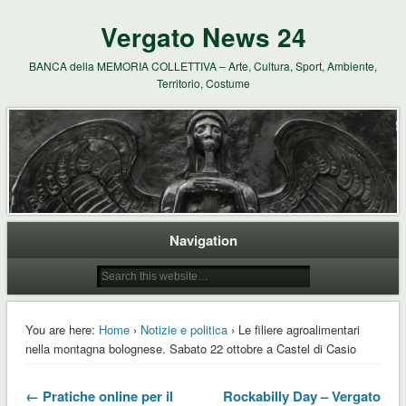
Vergato News 24
BANCA della MEMORIA COLLETTIVA – Arte, Cultura, Sport, Ambiente,
Territorio, Costume
Navigation
You are here:
Home
›
Notizie e politica
› Le filiere agroalimentari
nella montagna bolognese. Sabato 22 ottobre a Castel di Casio
← Pratiche online per il
Rockabilly Day – Vergato