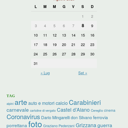
L
M
M
G
V
S
D
1
2
8
3
4
5
6
7
9
10
11
12
13
14
15
16
17
18
19
20
21
22
23
24
25
26
27
28
29
30
31
« Lug
Set »
TAG
arte
Carabinieri
calcio
auto e motori
alpini
carnevale
Castel d’Aiano
cinema
Cereglio
cartoline di vergato
Coronavirus
ferrovia
Dario Mingarelli
don Silvano
foto
Grizzana
guerra
porrettana
Graziano Pederzani