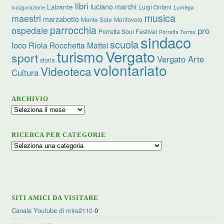
libri
luciano marchi
Labante
Luigi Ontani
Lumèga
inaugurazione
musica
maestri
marzabotto
Monte Sole
Montovolo
parrocchia
ospedale
pro
Porretta Soul Festival
Porretta Terme
sindaco
scuola
loco
Riola
Rocchetta Mattei
turismo
Vergato
sport
Vergato Arte
storia
volontariato
Videoteca
Cultura
ARCHIVIO
Archivio
RICERCA PER CATEGORIE
Ricerca
per
categorie
SITI AMICI DA VISITARE
Canale Youtube di mire2110
0