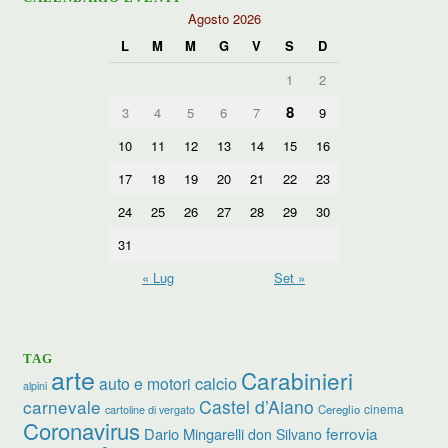
Agosto 2026
L
M
M
G
V
S
D
1
2
8
3
4
5
6
7
9
10
11
12
13
14
15
16
17
18
19
20
21
22
23
24
25
26
27
28
29
30
31
« Lug
Set »
TAG
arte
Carabinieri
calcio
auto e motori
alpini
carnevale
Castel d’Aiano
cinema
Cereglio
cartoline di vergato
Coronavirus
ferrovia
Dario Mingarelli
don Silvano