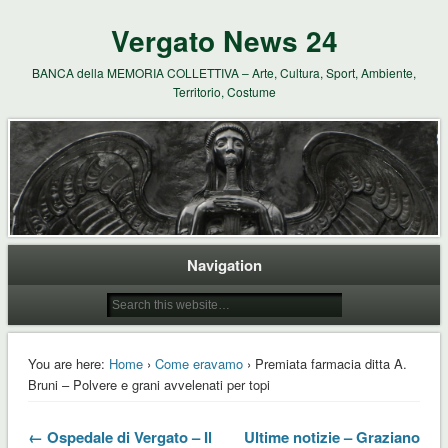
Vergato News 24
BANCA della MEMORIA COLLETTIVA – Arte, Cultura, Sport, Ambiente,
Territorio, Costume
Navigation
You are here:
Home
›
Come eravamo
› Premiata farmacia ditta A.
Bruni – Polvere e grani avvelenati per topi
← Ospedale di Vergato – Il
Ultime notizie – Graziano