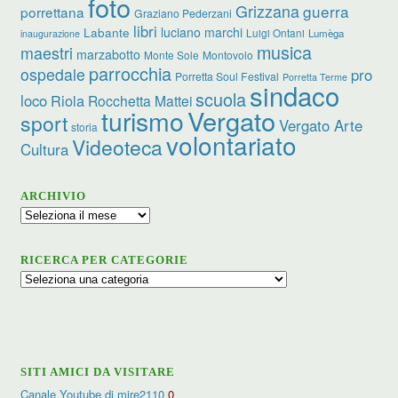
foto
Grizzana
guerra
porrettana
Graziano Pederzani
libri
luciano marchi
Labante
Luigi Ontani
Lumèga
inaugurazione
musica
maestri
marzabotto
Monte Sole
Montovolo
parrocchia
ospedale
pro
Porretta Soul Festival
Porretta Terme
sindaco
scuola
loco
Riola
Rocchetta Mattei
turismo
Vergato
sport
Vergato Arte
storia
volontariato
Videoteca
Cultura
ARCHIVIO
Archivio
RICERCA PER CATEGORIE
Ricerca
per
categorie
SITI AMICI DA VISITARE
Canale Youtube di mire2110
0