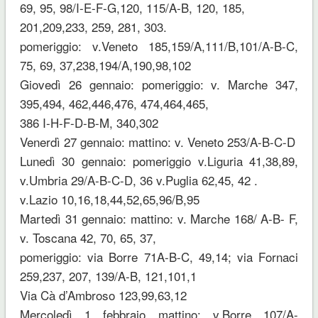
69, 95, 98/I-E-F-G,120, 115/A-B, 120, 185,
201,209,233, 259, 281, 303.
pomeriggio: v.Veneto 185,159/A,111/B,101/A-B-C,
75, 69, 37,238,194/A,190,98,102
Giovedì 26 gennaio: pomeriggio: v. Marche 347,
395,494, 462,446,476, 474,464,465,
386 I-H-F-D-B-M, 340,302
Venerdì 27 gennaio: mattino: v. Veneto 253/A-B-C-D
Lunedì 30 gennaio: pomeriggio v.Liguria 41,38,89,
v.Umbria 29/A-B-C-D, 36 v.Puglia 62,45, 42 .
v.Lazio 10,16,18,44,52,65,96/B,95
Martedì 31 gennaio: mattino: v. Marche 168/ A-B- F,
v. Toscana 42, 70, 65, 37,
pomeriggio: via Borre 71A-B-C, 49,14; via Fornaci
259,237, 207, 139/A-B, 121,101,1
Via Cà d’Ambroso 123,99,63,12
Mercoledì 1 febbraio mattino: v.Borre 107/A-