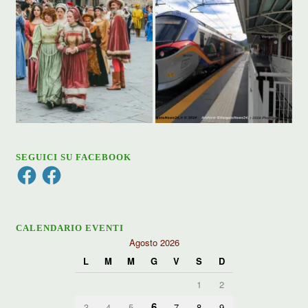
SEGUICI SU FACEBOOK
Facebook
Facebook
CALENDARIO EVENTI
Agosto 2026
L
M
M
G
V
S
D
1
2
6
3
4
5
7
8
9