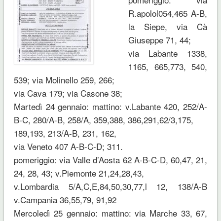
R.apolol054,465 A-B,
la Siepe, via Cà
Giuseppe 71, 44;
via Labante 1338,
1165, 665,773, 540,
539; via Molinello 259, 266;
via Cava 179; via Casone 38;
Martedì 24 gennaio: mattino: v.Labante 420, 252/A-
B-C, 280/A-B, 258/A, 359,388, 386,291,62/3,175,
189,193, 213/A-B, 231, 162,
via Veneto 407 A-B-C-D; 311.
pomeriggio: via Valle d’Aosta 62 A-B-C-D, 60,47, 21,
24, 28, 43; v.Piemonte 21,24,28,43,
v.Lombardia 5/A,C,E,84,50,30,77,l 12, 138/A-B
v.Campania 36,55,79, 91,92
Mercoledì 25 gennaio: mattino: via Marche 33, 67,