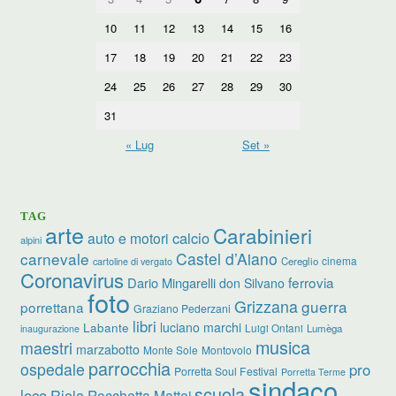
10
11
12
13
14
15
16
17
18
19
20
21
22
23
24
25
26
27
28
29
30
31
« Lug
Set »
TAG
arte
Carabinieri
calcio
auto e motori
alpini
carnevale
Castel d’Aiano
cinema
Cereglio
cartoline di vergato
Coronavirus
ferrovia
Dario Mingarelli
don Silvano
foto
Grizzana
guerra
porrettana
Graziano Pederzani
libri
luciano marchi
Labante
Luigi Ontani
Lumèga
inaugurazione
musica
maestri
marzabotto
Monte Sole
Montovolo
parrocchia
ospedale
pro
Porretta Soul Festival
Porretta Terme
sindaco
scuola
loco
Riola
Rocchetta Mattei