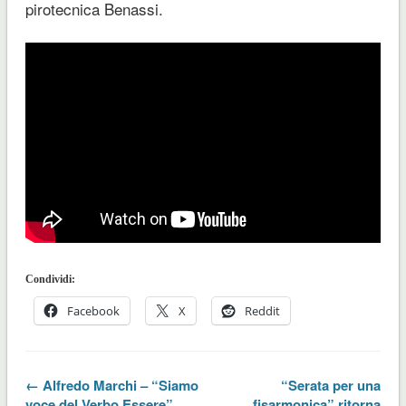
pirotecnica Benassi.
Condividi:
Facebook
X
Reddit
← Alfredo Marchi – “Siamo
“Serata per una
voce del Verbo Essere”,
fisarmonica” ritorna