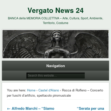
Vergato News 24
BANCA della MEMORIA COLLETTIVA – Arte, Cultura, Sport, Ambiente,
Territorio, Costume
Navigation
You are here:
Home
›
Castel d'Aiano
› Rocca di Roffeno – Concerto
per fuochi d’artificio, spettacolo piromusicale
← Alfredo Marchi – “Siamo
“Serata per una