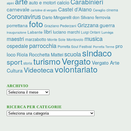
arte
Carabinieri
calcio
auto e motori
alpini
carnevale
Castel d’Aiano
cinema
Cereglio
cartoline di vergato
Coronavirus
ferrovia
Dario Mingarelli
don Silvano
foto
Grizzana
guerra
porrettana
Graziano Pederzani
libri
luciano marchi
Labante
Luigi Ontani
Lumèga
inaugurazione
musica
maestri
marzabotto
Monte Sole
Montovolo
parrocchia
ospedale
pro
Porretta Soul Festival
Porretta Terme
sindaco
scuola
loco
Riola
Rocchetta Mattei
turismo
Vergato
sport
Vergato Arte
storia
volontariato
Videoteca
Cultura
ARCHIVIO
Archivio
RICERCA PER CATEGORIE
Ricerca
per
categorie