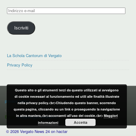
Indirizzo
e-
mail
Iscriviti
La Schola Cantorum di Vergato
Privacy Policy
Questo sito o gli strumenti terzi da questo utilizzati si avvalgono
PRIVACY POLICY
di cookie necessari al funzionamento ed utili alle finalità illustrate
privacy policy
nella privacy policy.<br>Chiudendo questo banner, scorrendo
questa pagina, cliccando su un link o proseguendo la navigazione
CONTATTI:
in altra maniera,<br>acconsenti all'uso dei cookie.<br>
Maggiori
Email:
info@vergatonews24.it
Accetta
informazioni
© 2026 Vergato News 24 on hactar