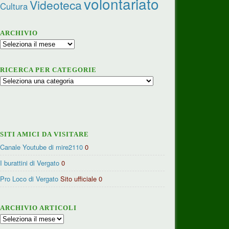
volontariato
Videoteca
Cultura
ARCHIVIO
Archivio
RICERCA PER CATEGORIE
Ricerca
per
categorie
SITI AMICI DA VISITARE
Canale Youtube di mire2110
0
I burattini di Vergato
0
Pro Loco di Vergato
Sito ufficiale 0
ARCHIVIO ARTICOLI
Archivio
articoli