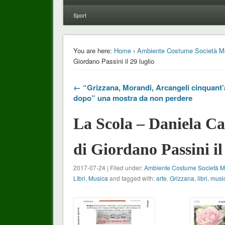
Sport
You are here:
Home
›
Ambiente Costume Società M
Giordano Passini il 29 luglio
← “Grizzana, Morandi, Arcangeli cinquant’
dopo” una mostra da non perdere
La Scola – Daniela Car
di Giordano Passini il
2017-07-24 | Filed under:
Ambiente Costume Società 
LIbri
,
Musica
and tagged with:
arte
,
Grizzana
,
libri
,
musi