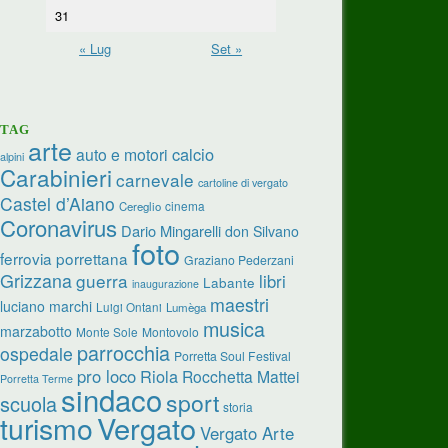
31
« Lug
Set »
TAG
arte
calcio
auto e motori
alpini
Carabinieri
carnevale
cartoline di vergato
Castel d’Aiano
cinema
Cereglio
Coronavirus
Dario Mingarelli
don Silvano
foto
ferrovia porrettana
Graziano Pederzani
Grizzana
guerra
libri
Labante
inaugurazione
maestri
luciano marchi
Luigi Ontani
Lumèga
musica
marzabotto
Monte Sole
Montovolo
parrocchia
ospedale
Porretta Soul Festival
pro loco
Riola
Rocchetta Mattei
Porretta Terme
sindaco
sport
scuola
storia
turismo
Vergato
Vergato Arte