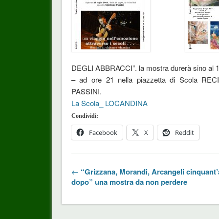
DEGLI ABBRACCI”. la mostra durerà sino al 15 
– ad ore 21 nella piazzetta di Scola 
PASSINI.
La Scola_ LOCANDINA
Condividi:
Facebook
X
Reddit
← “Grizzana, Morandi, Arcangeli cinquant’
dopo” una mostra da non perdere