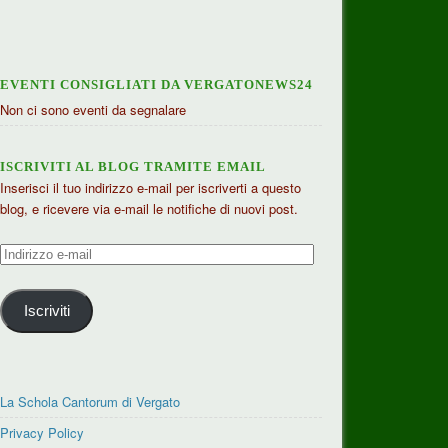
EVENTI CONSIGLIATI DA VERGATONEWS24
Non ci sono eventi da segnalare
ISCRIVITI AL BLOG TRAMITE EMAIL
Inserisci il tuo indirizzo e-mail per iscriverti a questo
blog, e ricevere via e-mail le notifiche di nuovi post.
Indirizzo
e-
mail
Iscriviti
La Schola Cantorum di Vergato
Privacy Policy