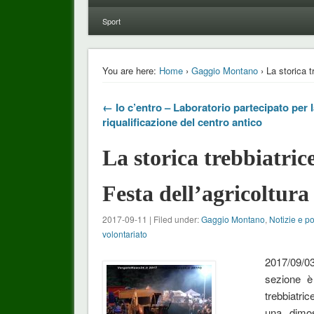
Sport
You are here:
Home
›
Gaggio Montano
› La storica t
← Io c’entro – Laboratorio partecipato per 
riqualificazione del centro antico
La storica trebbiatri
Festa dell’agricoltura
2017-09-11 | Filed under:
Gaggio Montano
,
Notizie e po
volontariato
2017/09/0
sezione è
trebbiatri
una dimos