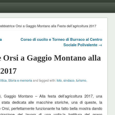
rebbiatrice Orsi a Gaggio Montano alla Festa dell’agricoltura 2017
la
Corso di cucito e Torneo di Burraco al Centro
Sociale Polivalente →
ce Orsi a Gaggio Montano alla
 2017
litica
,
Storia e memoria
and tagged with:
foto
,
sindaco
,
turismo
,
3, Gaggio Montano – Alla festa dell’agricoltura 2017, una
 stata dedicata alle macchine storiche, una di queste, la
ce Orsi, perfettamente funzionante ha fatto bella mostra dando
trazione del lavoro di una volta,la battitura del grano