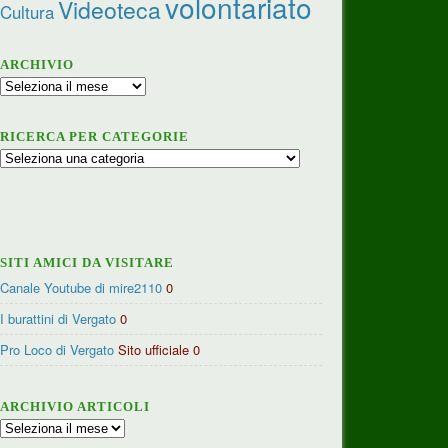
volontariato
Videoteca
Cultura
ARCHIVIO
Archivio
RICERCA PER CATEGORIE
Ricerca
per
categorie
SITI AMICI DA VISITARE
Canale Youtube di mire2110
0
I burattini di Vergato
0
Pro Loco di Vergato
Sito ufficiale 0
ARCHIVIO ARTICOLI
Archivio
articoli