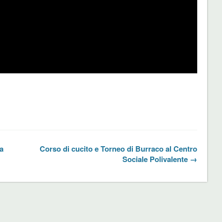
la
Corso di cucito e Torneo di Burraco al Centro
Sociale Polivalente →