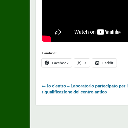
Condividi:
Facebook
X
Reddit
← Io c’entro – Laboratorio partecipato per 
riqualificazione del centro antico