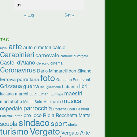
31
« Lug
Set »
TAG
arte
calcio
auto e motori
alpini
Carabinieri
carnevale
cartoline di vergato
Castel d’Aiano
cinema
Cereglio
Coronavirus
Dario Mingarelli
don Silvano
foto
ferrovia porrettana
Graziano Pederzani
Grizzana
guerra
libri
Labante
inaugurazione
maestri
luciano marchi
Luigi Ontani
Lumèga
musica
marzabotto
Monte Sole
Montovolo
parrocchia
ospedale
Porretta Soul Festival
pro loco
Riola
Rocchetta Mattei
Porretta Terme
sindaco
sport
scuola
storia
Vergato
turismo
Vergato Arte