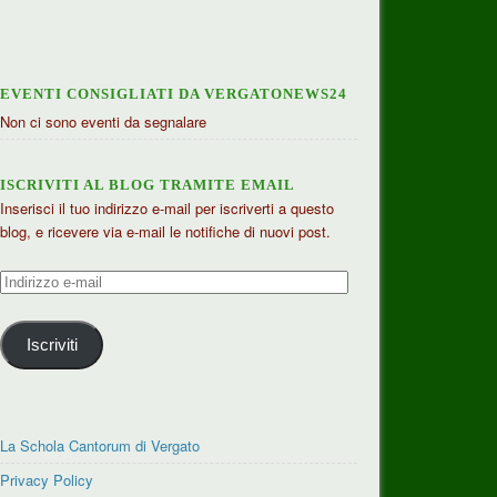
EVENTI CONSIGLIATI DA VERGATONEWS24
Non ci sono eventi da segnalare
ISCRIVITI AL BLOG TRAMITE EMAIL
Inserisci il tuo indirizzo e-mail per iscriverti a questo
blog, e ricevere via e-mail le notifiche di nuovi post.
Indirizzo
e-
mail
Iscriviti
La Schola Cantorum di Vergato
Privacy Policy