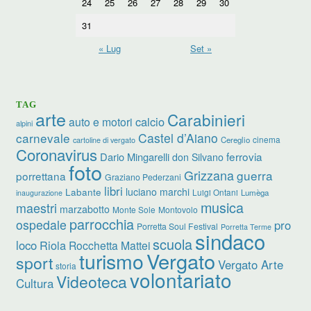
24
25
26
27
28
29
30
31
« Lug
Set »
TAG
arte
Carabinieri
calcio
auto e motori
alpini
carnevale
Castel d’Aiano
cinema
Cereglio
cartoline di vergato
Coronavirus
ferrovia
Dario Mingarelli
don Silvano
foto
Grizzana
guerra
porrettana
Graziano Pederzani
libri
luciano marchi
Labante
Luigi Ontani
Lumèga
inaugurazione
musica
maestri
marzabotto
Monte Sole
Montovolo
parrocchia
ospedale
pro
Porretta Soul Festival
Porretta Terme
sindaco
scuola
loco
Riola
Rocchetta Mattei
turismo
Vergato
sport
Vergato Arte
storia
volontariato
Videoteca
Cultura