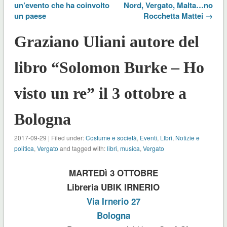
un’evento che ha coinvolto
Nord, Vergato, Malta…no
un paese
Rocchetta Mattei →
Graziano Uliani autore del
libro “Solomon Burke – Ho
visto un re” il 3 ottobre a
Bologna
2017-09-29 | Filed under:
Costume e società
,
Eventi
,
LIbri
,
Notizie e
politica
,
Vergato
and tagged with:
libri
,
musica
,
Vergato
MARTEDì 3 OTTOBRE
Libreria UBIK IRNERIO
Via Irnerio 27
Bologna