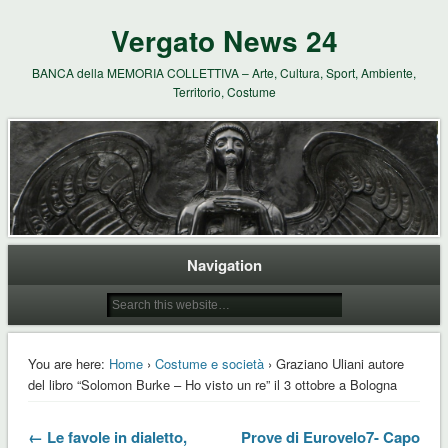
Vergato News 24
BANCA della MEMORIA COLLETTIVA – Arte, Cultura, Sport, Ambiente,
Territorio, Costume
Navigation
You are here:
Home
›
Costume e società
› Graziano Uliani autore
del libro “Solomon Burke – Ho visto un re” il 3 ottobre a Bologna
← Le favole in dialetto,
Prove di Eurovelo7- Capo