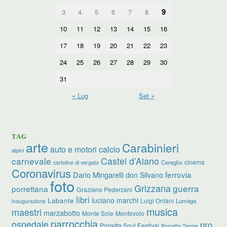
9
3
4
5
6
7
8
10
11
12
13
14
15
16
17
18
19
20
21
22
23
24
25
26
27
28
29
30
31
« Lug
Set »
TAG
arte
Carabinieri
calcio
auto e motori
alpini
carnevale
Castel d’Aiano
cinema
Cereglio
cartoline di vergato
Coronavirus
ferrovia
Dario Mingarelli
don Silvano
foto
Grizzana
guerra
porrettana
Graziano Pederzani
libri
luciano marchi
Labante
Luigi Ontani
Lumèga
inaugurazione
musica
maestri
marzabotto
Monte Sole
Montovolo
parrocchia
ospedale
pro
Porretta Soul Festival
Porretta Terme