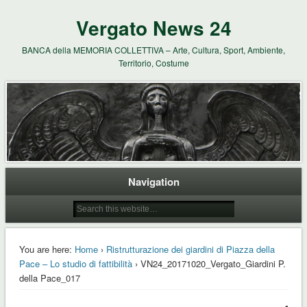
Vergato News 24
BANCA della MEMORIA COLLETTIVA – Arte, Cultura, Sport, Ambiente,
Territorio, Costume
Navigation
You are here:
Home
›
Ristrutturazione dei giardini di Piazza della
Pace – Lo studio di fattibilità
› VN24_20171020_Vergato_Giardini P.
della Pace_017