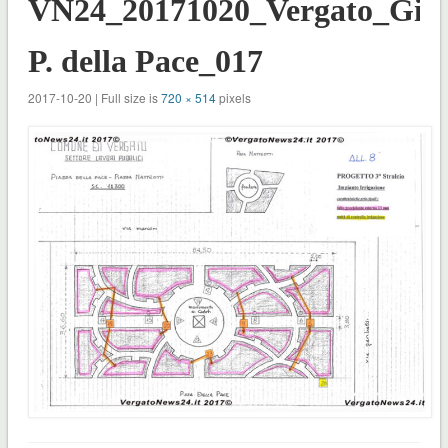
VN24_20171020_Vergato_Giar
P. della Pace_017
2017-10-20 | Full size is
720 × 514
pixels