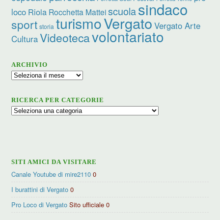
sindaco
scuola
loco
Riola
Rocchetta Mattei
turismo
Vergato
sport
Vergato Arte
storia
volontariato
Videoteca
Cultura
ARCHIVIO
Archivio
RICERCA PER CATEGORIE
Ricerca
per
categorie
SITI AMICI DA VISITARE
Canale Youtube di mire2110
0
I burattini di Vergato
0
Pro Loco di Vergato
Sito ufficiale 0