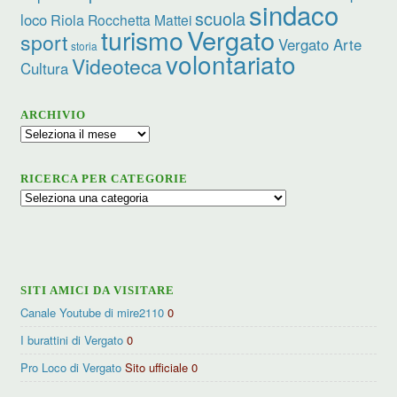
sindaco
scuola
loco
Riola
Rocchetta Mattei
turismo
Vergato
sport
Vergato Arte
storia
volontariato
Videoteca
Cultura
ARCHIVIO
Archivio
RICERCA PER CATEGORIE
Ricerca
per
categorie
SITI AMICI DA VISITARE
Canale Youtube di mire2110
0
I burattini di Vergato
0
Pro Loco di Vergato
Sito ufficiale 0