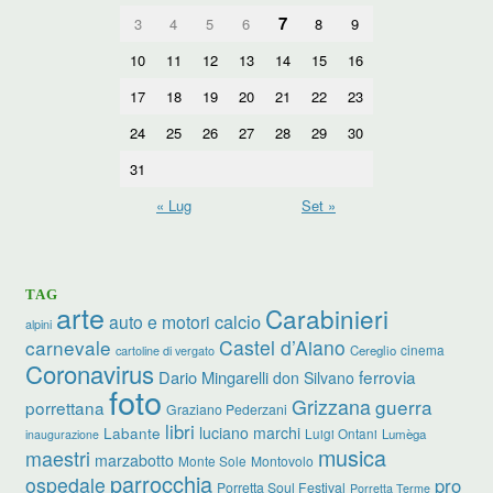
7
3
4
5
6
8
9
10
11
12
13
14
15
16
17
18
19
20
21
22
23
24
25
26
27
28
29
30
31
« Lug
Set »
TAG
arte
Carabinieri
calcio
auto e motori
alpini
carnevale
Castel d’Aiano
cinema
Cereglio
cartoline di vergato
Coronavirus
ferrovia
Dario Mingarelli
don Silvano
foto
Grizzana
guerra
porrettana
Graziano Pederzani
libri
luciano marchi
Labante
Luigi Ontani
Lumèga
inaugurazione
musica
maestri
marzabotto
Monte Sole
Montovolo
parrocchia
ospedale
pro
Porretta Soul Festival
Porretta Terme