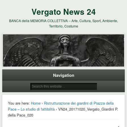
Vergato News 24
BANCA della MEMORIA COLLETTIVA – Arte, Cultura, Sport, Ambiente,
Territorio, Costume
Navigation
You are here:
Home
›
Ristrutturazione dei giardini di Piazza della
Pace – Lo studio di fattibilità
› VN24_20171020_Vergato_Giardini P.
della Pace_020