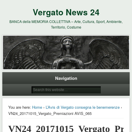
Vergato News 24
BANCA della MEMORIA COLLETTIVA – Arte, Cultura, Sport, Ambiente,
Territorio, Costume
Navigation
You are here:
Home
›
L’Avis di Vergato consegna le benemerenze
›
VN24_20171015_Vergato_Premiazioni AVIS_065
VN24_20171015_Vergato_Prem