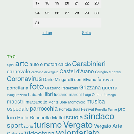
17
18
19
20
21
22
23
24
25
26
27
28
29
30
31
« Lug
Set »
TAG
arte
Carabinieri
calcio
auto e motori
alpini
carnevale
Castel d’Aiano
cinema
Cereglio
cartoline di vergato
Coronavirus
ferrovia
Dario Mingarelli
don Silvano
foto
Grizzana
guerra
porrettana
Graziano Pederzani
libri
luciano marchi
Labante
Luigi Ontani
Lumèga
inaugurazione
musica
maestri
marzabotto
Monte Sole
Montovolo
parrocchia
ospedale
pro
Porretta Soul Festival
Porretta Terme
sindaco
scuola
loco
Riola
Rocchetta Mattei
turismo
Vergato
sport
Vergato Arte
storia
volontariato
Videoteca
Cultura