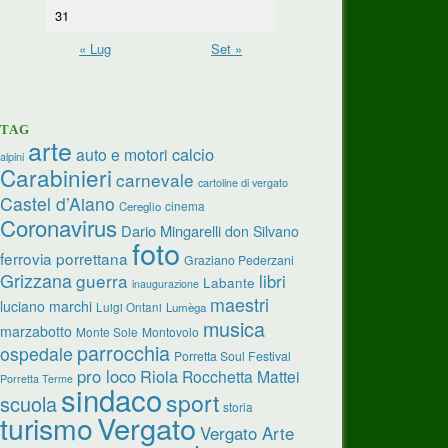
31
« Lug
Set »
TAG
arte
calcio
auto e motori
alpini
Carabinieri
carnevale
cartoline di vergato
Castel d’Aiano
cinema
Cereglio
Coronavirus
Dario Mingarelli
don Silvano
foto
ferrovia porrettana
Graziano Pederzani
Grizzana
guerra
libri
Labante
inaugurazione
maestri
luciano marchi
Luigi Ontani
Lumèga
musica
marzabotto
Monte Sole
Montovolo
parrocchia
ospedale
Porretta Soul Festival
pro loco
Riola
Rocchetta Mattei
Porretta Terme
sindaco
sport
scuola
storia
turismo
Vergato
Vergato Arte