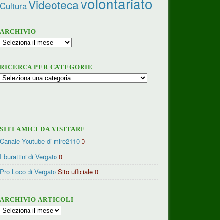
volontariato
Videoteca
Cultura
ARCHIVIO
Archivio
RICERCA PER CATEGORIE
Ricerca
per
categorie
SITI AMICI DA VISITARE
Canale Youtube di mire2110
0
I burattini di Vergato
0
Pro Loco di Vergato
Sito ufficiale 0
ARCHIVIO ARTICOLI
Archivio
articoli