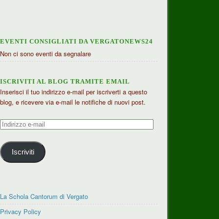
EVENTI CONSIGLIATI DA VERGATONEWS24
Non ci sono eventi da segnalare
ISCRIVITI AL BLOG TRAMITE EMAIL
Inserisci il tuo indirizzo e-mail per iscriverti a questo
blog, e ricevere via e-mail le notifiche di nuovi post.
Indirizzo
e-
mail
Iscriviti
La Schola Cantorum di Vergato
Privacy Policy