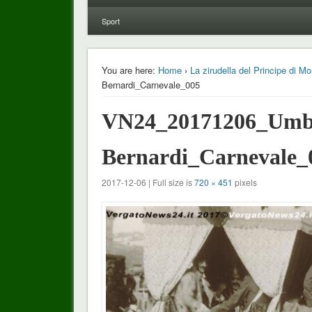
Sport
You are here:
Home
›
La zirudella del Principe di M
Bernardi_Carnevale_005
VN24_20171206_Umb
Bernardi_Carnevale_
2017-12-06 | Full size is
720 × 451
pixels