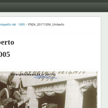
ontepetto del 1955
› VN24_20171206_Umberto
erto
005