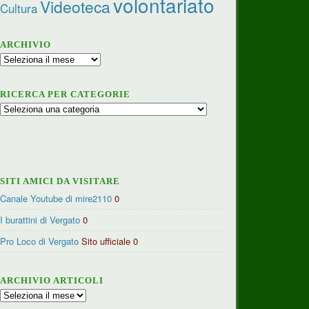
volontariato
Videoteca
Cultura
ARCHIVIO
Archivio
RICERCA PER CATEGORIE
Ricerca
per
categorie
SITI AMICI DA VISITARE
Canale Youtube di mire2110
0
I burattini di Vergato
0
Pro Loco di Vergato
Sito ufficiale 0
ARCHIVIO ARTICOLI
Archivio
articoli