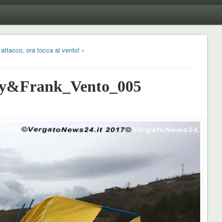
attacco, ora tocca al vento!
›
y&Frank_Vento_005