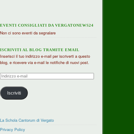
EVENTI CONSIGLIATI DA VERGATONEWS24
Non ci sono eventi da segnalare
ISCRIVITI AL BLOG TRAMITE EMAIL
Inserisci il tuo indirizzo e-mail per iscriverti a questo
blog, e ricevere via e-mail le notifiche di nuovi post.
Indirizzo
e-
mail
Iscriviti
La Schola Cantorum di Vergato
Privacy Policy