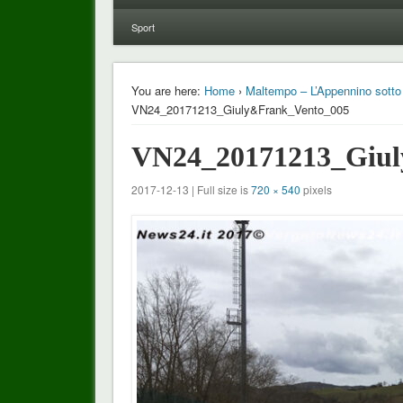
Sport
You are here:
Home
›
Maltempo – L’Appennino sotto 
VN24_20171213_Giuly&Frank_Vento_005
VN24_20171213_Giul
2017-12-13 | Full size is
720 × 540
pixels