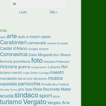
31
« Lug
Set »
TAG
arte
calcio
auto e motori
alpini
Carabinieri
carnevale
cartoline di vergato
Castel d’Aiano
cinema
Cereglio
Coronavirus
Dario Mingarelli
don Silvano
foto
ferrovia porrettana
Graziano Pederzani
Grizzana
guerra
libri
Labante
inaugurazione
maestri
luciano marchi
Luigi Ontani
Lumèga
musica
marzabotto
Monte Sole
Montovolo
parrocchia
ospedale
Porretta Soul Festival
pro loco
Riola
Rocchetta Mattei
Porretta Terme
sindaco
sport
scuola
storia
turismo
Vergato
Vergato Arte