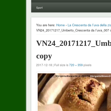
Sport
You are here:
Home
›
La Crescenta da l’uva della zi
VN24_20171217_Umberto_Crescenta da l’uva_007 
VN24_20171217_Umber
copy
2017-12-18 | Full size is
720 × 359
pixels