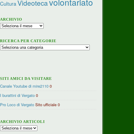
volontariato
Videoteca
Cultura
ARCHIVIO
Archivio
RICERCA PER CATEGORIE
Ricerca
per
categorie
SITI AMICI DA VISITARE
Canale Youtube di mire2110
0
I burattini di Vergato
0
Pro Loco di Vergato
Sito ufficiale 0
ARCHIVIO ARTICOLI
Archivio
articoli