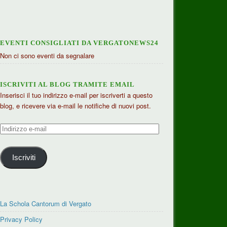
EVENTI CONSIGLIATI DA VERGATONEWS24
Non ci sono eventi da segnalare
ISCRIVITI AL BLOG TRAMITE EMAIL
Inserisci il tuo indirizzo e-mail per iscriverti a questo
blog, e ricevere via e-mail le notifiche di nuovi post.
Indirizzo
e-
mail
Iscriviti
La Schola Cantorum di Vergato
Privacy Policy