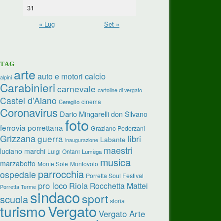
31
« Lug
Set »
TAG
arte
calcio
auto e motori
alpini
Carabinieri
carnevale
cartoline di vergato
Castel d’Aiano
cinema
Cereglio
Coronavirus
Dario Mingarelli
don Silvano
foto
ferrovia porrettana
Graziano Pederzani
Grizzana
guerra
libri
Labante
inaugurazione
maestri
luciano marchi
Luigi Ontani
Lumèga
musica
marzabotto
Monte Sole
Montovolo
parrocchia
ospedale
Porretta Soul Festival
pro loco
Riola
Rocchetta Mattei
Porretta Terme
sindaco
sport
scuola
storia
turismo
Vergato
Vergato Arte