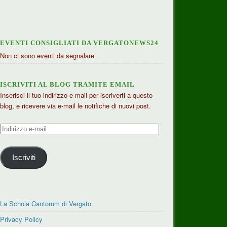
EVENTI CONSIGLIATI DA VERGATONEWS24
Non ci sono eventi da segnalare
ISCRIVITI AL BLOG TRAMITE EMAIL
Inserisci il tuo indirizzo e-mail per iscriverti a questo
blog, e ricevere via e-mail le notifiche di nuovi post.
Indirizzo
e-
mail
Iscriviti
La Schola Cantorum di Vergato
Privacy Policy