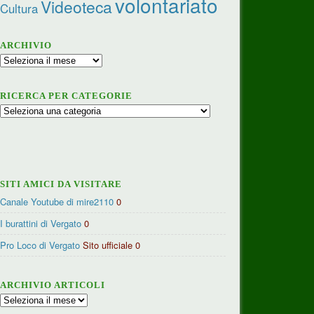
volontariato
Videoteca
Cultura
ARCHIVIO
Archivio
RICERCA PER CATEGORIE
Ricerca
per
categorie
SITI AMICI DA VISITARE
Canale Youtube di mire2110
0
I burattini di Vergato
0
Pro Loco di Vergato
Sito ufficiale 0
ARCHIVIO ARTICOLI
Archivio
articoli