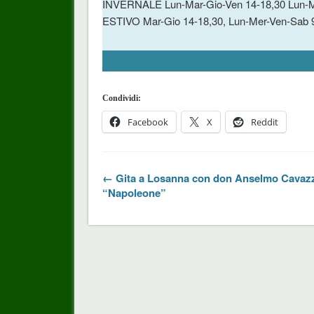
INVERNALE Lun-Mar-Gio-Ven 14-18,30 Lun-M
ESTIVO Mar-Gio 14-18,30, Lun-Mer-Ven-Sab 
Condividi:
Facebook
X
Reddit
← Gita a Losanna con don Anselmo Cavaz
“Napoleone”