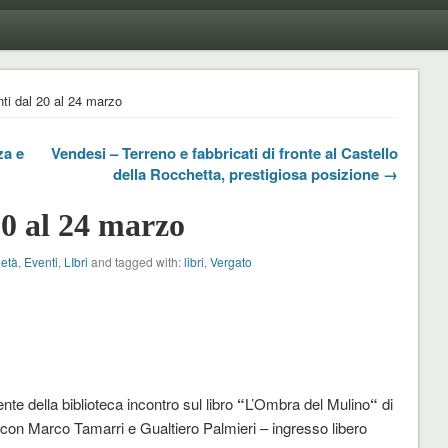
ti dal 20 al 24 marzo
za e
Vendesi – Terreno e fabbricati di fronte al Castello
della Rocchetta, prestigiosa posizione →
20 al 24 marzo
ietà
,
Eventi
,
LIbri
and tagged with:
libri
,
Vergato
ente della biblioteca incontro sul libro
“
L’Ombra del Mulino
“
di
o con Marco Tamarri e Gualtiero Palmieri – ingresso libero