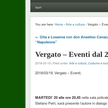
Sport
You are here:
Home
›
Arte e cultura
› Vergato – Even
← Gita a Losanna con don Anselmo Cavaz
“Napoleone”
Vergato – Eventi dal 
2018-03-19 | Filed under:
Arte e cultura
,
Costume e soc
2018/03/19, Vergato – Eventi;
MARTEDI’ 20 alle ore 20,45
nella sala polival
Stefano Petri, sarà presente l’autore in dialog