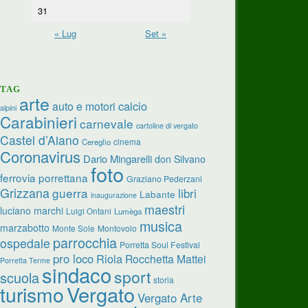
31
« Lug
Set »
TAG
arte
calcio
auto e motori
alpini
Carabinieri
carnevale
cartoline di vergato
Castel d’Aiano
cinema
Cereglio
Coronavirus
Dario Mingarelli
don Silvano
foto
ferrovia porrettana
Graziano Pederzani
Grizzana
guerra
libri
Labante
inaugurazione
maestri
luciano marchi
Luigi Ontani
Lumèga
musica
marzabotto
Monte Sole
Montovolo
parrocchia
ospedale
Porretta Soul Festival
pro loco
Riola
Rocchetta Mattei
Porretta Terme
sindaco
sport
scuola
storia
turismo
Vergato
Vergato Arte