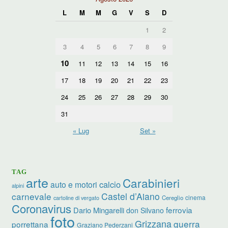
L
M
M
G
V
S
D
1
2
3
4
5
6
7
8
9
10
11
12
13
14
15
16
17
18
19
20
21
22
23
24
25
26
27
28
29
30
31
« Lug
Set »
TAG
arte
Carabinieri
calcio
auto e motori
alpini
carnevale
Castel d’Aiano
cinema
Cereglio
cartoline di vergato
Coronavirus
ferrovia
Dario Mingarelli
don Silvano
foto
Grizzana
guerra
porrettana
Graziano Pederzani