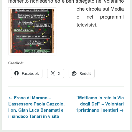
momento richiederlo ed è ben
spiegato nel volantino
che circola sui Media
o nei programmi
televisivi.
Condividi:
Facebook
X
Reddit
← Frana di Marano –
“Mettiamo in rete la Via
L’assessore Paola Gazzolo,
degli Dei” – Volontari
l’on. Gian Luca Benamati e
ripristinano i sentieri →
il sindaco Tanari in visita