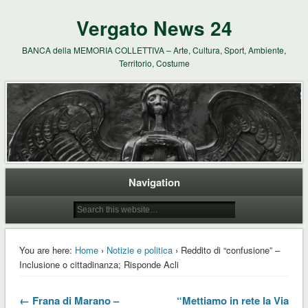
Vergato News 24
BANCA della MEMORIA COLLETTIVA – Arte, Cultura, Sport, Ambiente,
Territorio, Costume
Navigation
You are here:
Home
›
Notizie e politica
› Reddito di “confusione” –
Inclusione o cittadinanza; Risponde Acli
← Frana di Marano –
“Mettiamo in rete la Via