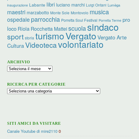
libri
luciano marchi
Labante
Luigi Ontani
Lumèga
inaugurazione
musica
maestri
marzabotto
Monte Sole
Montovolo
parrocchia
ospedale
pro
Porretta Soul Festival
Porretta Terme
sindaco
scuola
loco
Riola
Rocchetta Mattei
turismo
Vergato
sport
Vergato Arte
storia
volontariato
Videoteca
Cultura
ARCHIVIO
Archivio
RICERCA PER CATEGORIE
Ricerca
per
categorie
SITI AMICI DA VISITARE
Canale Youtube di mire2110
0