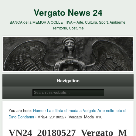
Vergato News 24
BANCA della MEMORIA COLLETTIVA – Arte, Cultura, Sport, Ambiente,
Territorio, Costume
Navigation
You are here:
Home
›
La sfilata di moda a Vergato Arte nelle foto di
Dino Dondarini
› VN24_20180527_Vergato_Moda_010
VN24_20180527_Vergato_Mo