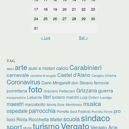
17
18
19
20
21
22
23
24
25
26
27
28
29
30
31
« Lug
Set »
TAG
arte
Carabinieri
calcio
auto e motori
alpini
carnevale
Castel d’Aiano
cinema
Cereglio
cartoline di vergato
Coronavirus
ferrovia
Dario Mingarelli
don Silvano
foto
Grizzana
guerra
porrettana
Graziano Pederzani
libri
luciano marchi
Labante
Luigi Ontani
Lumèga
inaugurazione
musica
maestri
marzabotto
Monte Sole
Montovolo
parrocchia
ospedale
pro
Porretta Soul Festival
Porretta Terme
sindaco
scuola
loco
Riola
Rocchetta Mattei
turismo
Vergato
sport
Vergato Arte
storia