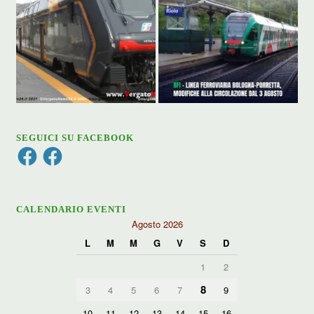
SEGUICI SU FACEBOOK
Facebook
Facebook
CALENDARIO EVENTI
Agosto 2026
L
M
M
G
V
S
D
1
2
8
3
4
5
6
7
9
10
11
12
13
14
15
16