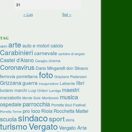
31
« Lug
Set »
TAG
arte
calcio
auto e motori
alpini
Carabinieri
carnevale
cartoline di vergato
Castel d’Aiano
cinema
Cereglio
Coronavirus
Dario Mingarelli
don Silvano
foto
ferrovia porrettana
Graziano Pederzani
Grizzana
guerra
libri
Labante
inaugurazione
maestri
luciano marchi
Luigi Ontani
Lumèga
musica
marzabotto
Monte Sole
Montovolo
parrocchia
ospedale
Porretta Soul Festival
pro loco
Riola
Rocchetta Mattei
Porretta Terme
sindaco
sport
scuola
storia
turismo
Vergato
Vergato Arte