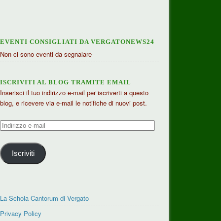
EVENTI CONSIGLIATI DA VERGATONEWS24
Non ci sono eventi da segnalare
ISCRIVITI AL BLOG TRAMITE EMAIL
Inserisci il tuo indirizzo e-mail per iscriverti a questo
blog, e ricevere via e-mail le notifiche di nuovi post.
Indirizzo
e-
mail
Iscriviti
La Schola Cantorum di Vergato
Privacy Policy