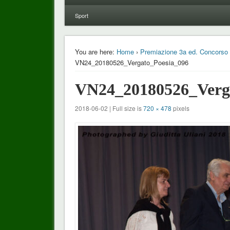
Sport
You are here:
Home
›
Premiazione 3a ed. Concorso N
VN24_20180526_Vergato_Poesia_096
VN24_20180526_Verg
2018-06-02 | Full size is
720 × 478
pixels