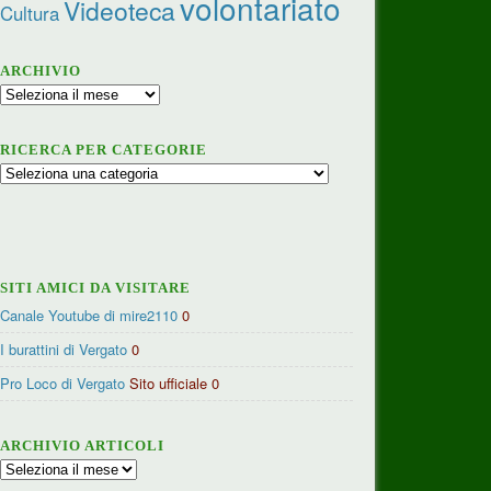
volontariato
Videoteca
Cultura
ARCHIVIO
Archivio
RICERCA PER CATEGORIE
Ricerca
per
categorie
SITI AMICI DA VISITARE
Canale Youtube di mire2110
0
I burattini di Vergato
0
Pro Loco di Vergato
Sito ufficiale 0
ARCHIVIO ARTICOLI
Archivio
articoli