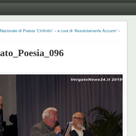
azionale di Poesia “L’Infinito” – a cura di “Assolutamente Azzurro”
›
ato_Poesia_096