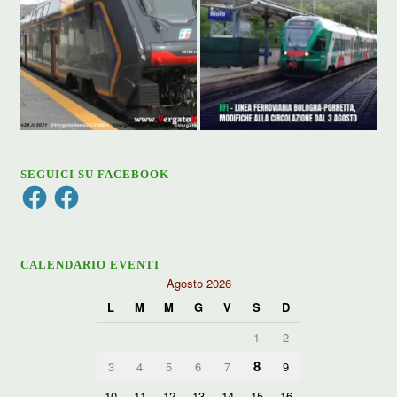
SEGUICI SU FACEBOOK
Facebook
Facebook
CALENDARIO EVENTI
Agosto 2026
L
M
M
G
V
S
D
1
2
8
3
4
5
6
7
9
10
11
12
13
14
15
16