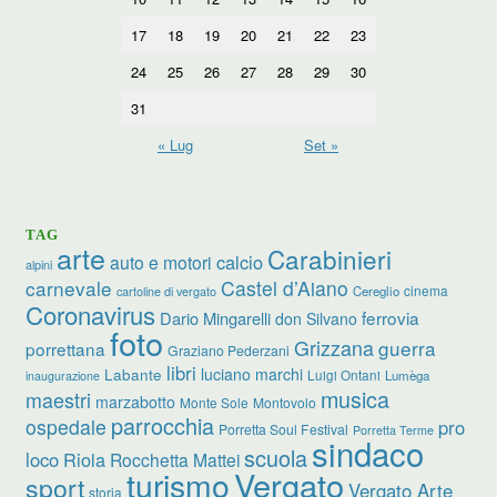
17
18
19
20
21
22
23
24
25
26
27
28
29
30
31
« Lug
Set »
TAG
arte
Carabinieri
calcio
auto e motori
alpini
carnevale
Castel d’Aiano
cinema
Cereglio
cartoline di vergato
Coronavirus
ferrovia
Dario Mingarelli
don Silvano
foto
Grizzana
guerra
porrettana
Graziano Pederzani
libri
luciano marchi
Labante
Luigi Ontani
Lumèga
inaugurazione
musica
maestri
marzabotto
Monte Sole
Montovolo
parrocchia
ospedale
pro
Porretta Soul Festival
Porretta Terme
sindaco
scuola
loco
Riola
Rocchetta Mattei
turismo
Vergato
sport
Vergato Arte
storia