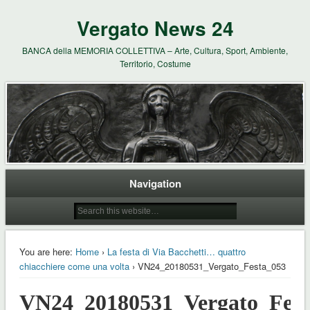
Vergato News 24
BANCA della MEMORIA COLLETTIVA – Arte, Cultura, Sport, Ambiente,
Territorio, Costume
Navigation
You are here:
Home
›
La festa di Via Bacchetti… quattro
chiacchiere come una volta
› VN24_20180531_Vergato_Festa_053
VN24_20180531_Vergato_Fest