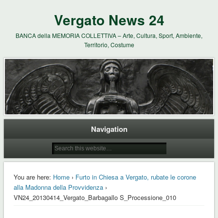
Vergato News 24
BANCA della MEMORIA COLLETTIVA – Arte, Cultura, Sport, Ambiente,
Territorio, Costume
Navigation
You are here:
Home
›
Furto in Chiesa a Vergato, rubate le corone
alla Madonna della Provvidenza
›
VN24_20130414_Vergato_Barbagallo S_Processione_010