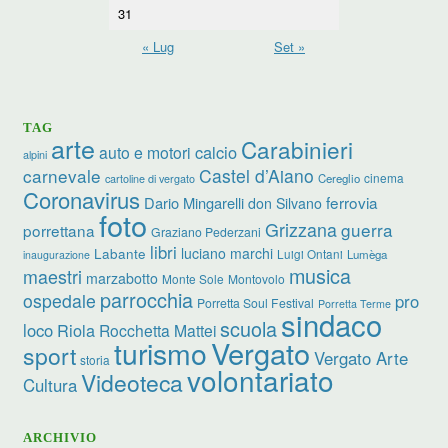
31
« Lug
Set »
TAG
arte
Carabinieri
calcio
auto e motori
alpini
carnevale
Castel d’Aiano
cinema
Cereglio
cartoline di vergato
Coronavirus
ferrovia
Dario Mingarelli
don Silvano
foto
Grizzana
guerra
porrettana
Graziano Pederzani
libri
luciano marchi
Labante
Luigi Ontani
Lumèga
inaugurazione
musica
maestri
marzabotto
Monte Sole
Montovolo
parrocchia
ospedale
pro
Porretta Soul Festival
Porretta Terme
sindaco
scuola
loco
Riola
Rocchetta Mattei
turismo
Vergato
sport
Vergato Arte
storia
volontariato
Videoteca
Cultura
ARCHIVIO