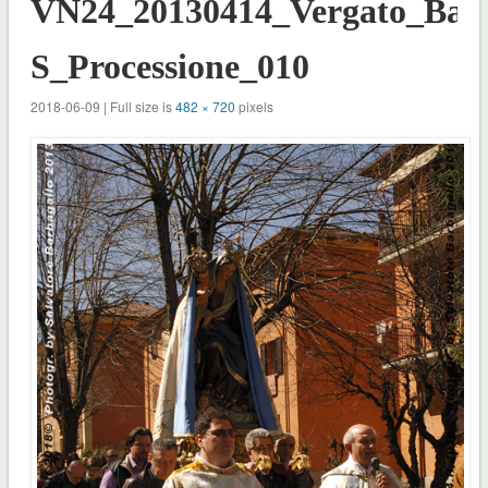
VN24_20130414_Vergato_Barb
S_Processione_010
2018-06-09 | Full size is
482 × 720
pixels