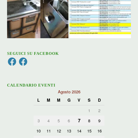
SEGUICI SU FACEBOOK
Facebook
Facebook
CALENDARIO EVENTI
Agosto 2026
L
M
M
G
V
S
D
1
2
7
3
4
5
6
8
9
10
11
12
13
14
15
16