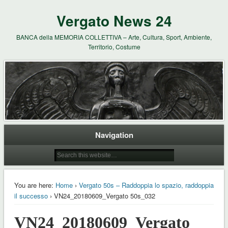
Vergato News 24
BANCA della MEMORIA COLLETTIVA – Arte, Cultura, Sport, Ambiente,
Territorio, Costume
Navigation
You are here:
Home
›
Vergato 50s – Raddoppia lo spazio, raddoppia
il successo
› VN24_20180609_Vergato 50s_032
VN24_20180609_Vergato