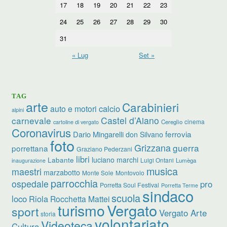
17
18
19
20
21
22
23
24
25
26
27
28
29
30
31
« Lug
Set »
TAG
arte
Carabinieri
calcio
auto e motori
alpini
carnevale
Castel d’Aiano
cinema
Cereglio
cartoline di vergato
Coronavirus
ferrovia
Dario Mingarelli
don Silvano
foto
Grizzana
guerra
porrettana
Graziano Pederzani
libri
luciano marchi
Labante
Luigi Ontani
Lumèga
inaugurazione
musica
maestri
marzabotto
Monte Sole
Montovolo
parrocchia
ospedale
pro
Porretta Soul Festival
Porretta Terme
sindaco
scuola
loco
Riola
Rocchetta Mattei
turismo
Vergato
sport
Vergato Arte
storia
volontariato
Videoteca
Cultura